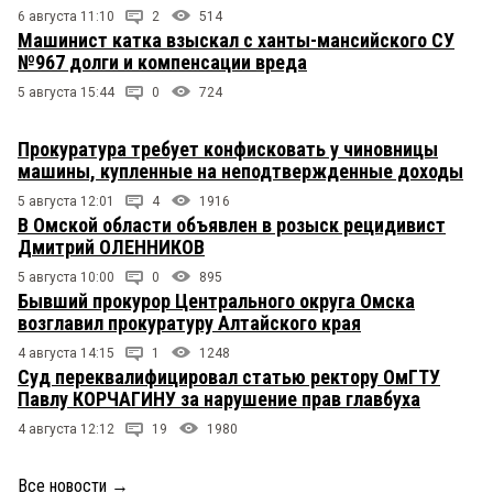
6 августа 11:10
2
514
Машинист катка взыскал с ханты-мансийского СУ
№967 долги и компенсации вреда
5 августа 15:44
0
724
Прокуратура требует конфисковать у чиновницы
машины, купленные на неподтвержденные доходы
5 августа 12:01
4
1916
В Омской области объявлен в розыск рецидивист
Дмитрий ОЛЕННИКОВ
5 августа 10:00
0
895
Бывший прокурор Центрального округа Омска
возглавил прокуратуру Алтайского края
4 августа 14:15
1
1248
Суд переквалифицировал статью ректору ОмГТУ
Павлу КОРЧАГИНУ за нарушение прав главбуха
4 августа 12:12
19
1980
Все новости
→