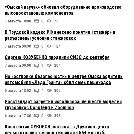
«Омский каучук» обновил оборудование производства
высокооктановых компонентов
7 августа 10:00
0
73
В Трудовой кодекс РФ внесено понятие «стажёр» и
разъяснены условия стажировок
7 августа 09:30
0
124
Сергею КОЗУБЕНКО продлили СИЗО до сентября
7 августа 09:00
1
204
На «островке безопасности» в центре Омска водитель
автомобиля «Лада Гранта» сбил семь пешеходов
6 августа 18:02
4
805
Росстандарт запретил использование шести моделей
грузовиков Dongfeng и Zoomlion
6 августа 17:30
0
395
Константин СУВОРОВ построит в Дружино центр
сельскохозяйственной техники за 564 млн руб.