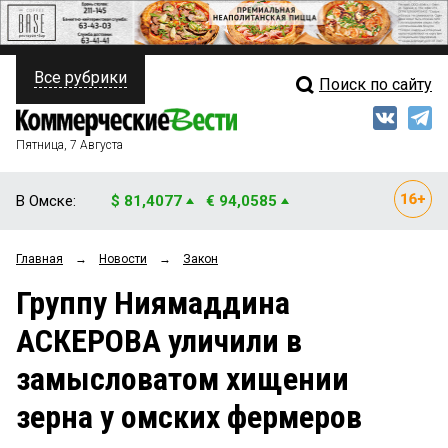
Все рубрики
Поиск по сайту
ПОЛИТИКА
Свежий выпуск
Медиа
ФИНАНСЫ
Пятница, 7 Августа
Кто есть кто
НЕДВИЖИМОСТЬ
В Омске:
$ 81,4077
€ 94,0585
Интервью
БИЗНЕС
Главная
→
Новости
→
Закон
Мнения
ОБЩЕСТВО
Группу Ниямаддина
Рейтинги
ЗАКОН
АСКЕРОВА уличили в
Блоги
НОВОСТИ КОМПАНИЙ
замысловатом хищении
Архив
ПРОИСШЕСТВИЯ
зерна у омских фермеров