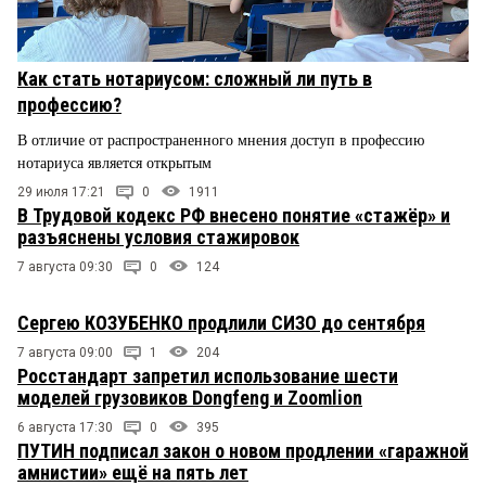
Как стать нотариусом: сложный ли путь в
профессию?
В отличие от распространенного мнения доступ в профессию
нотариуса является открытым
29 июля 17:21
0
1911
В Трудовой кодекс РФ внесено понятие «стажёр» и
разъяснены условия стажировок
7 августа 09:30
0
124
Сергею КОЗУБЕНКО продлили СИЗО до сентября
7 августа 09:00
1
204
Росстандарт запретил использование шести
моделей грузовиков Dongfeng и Zoomlion
6 августа 17:30
0
395
ПУТИН подписал закон о новом продлении «гаражной
амнистии» ещё на пять лет