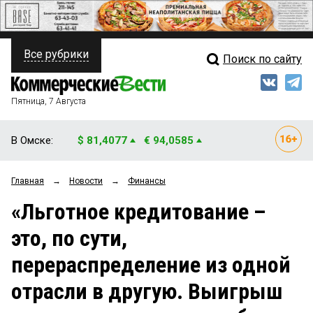
Все рубрики
Поиск по сайту
ПОЛИТИКА
Свежий выпуск
Медиа
ФИНАНСЫ
Пятница, 7 Августа
Кто есть кто
НЕДВИЖИМОСТЬ
В Омске:
$ 81,4077
€ 94,0585
Интервью
БИЗНЕС
Главная
→
Новости
→
Финансы
Мнения
ОБЩЕСТВО
«Льготное кредитование –
Рейтинги
ЗАКОН
это, по сути,
Блоги
НОВОСТИ КОМПАНИЙ
перераспределение из одной
Архив
ПРОИСШЕСТВИЯ
отрасли в другую. Выигрыш