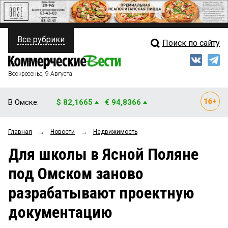
Все рубрики
Поиск по сайту
ПОЛИТИКА
Свежий выпуск
Медиа
ФИНАНСЫ
Воскресенье, 9 Августа
Кто есть кто
НЕДВИЖИМОСТЬ
В Омске:
$ 82,1665
€ 94,8366
Интервью
БИЗНЕС
Главная
→
Новости
→
Недвижимость
Мнения
ОБЩЕСТВО
Для школы в Ясной Поляне
Рейтинги
ЗАКОН
под Омском заново
Блоги
НОВОСТИ КОМПАНИЙ
разрабатывают проектную
Архив
ПРОИСШЕСТВИЯ
документацию