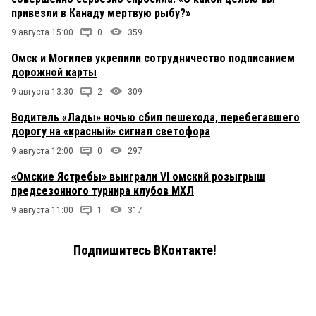
привезли в Канаду мертвую рыбу?»
9 августа 15:00
0
359
Омск и Могилев укрепили сотрудничество подписанием
дорожной карты
9 августа 13:30
2
309
Водитель «Лады» ночью сбил пешехода, перебегавшего
дорогу на «красный» сигнал светофора
9 августа 12:00
0
297
«Омские Ястребы» выиграли VI омский розыгрыш
предсезонного турнира клубов МХЛ
9 августа 11:00
1
317
Подпишитесь ВКонтакте!