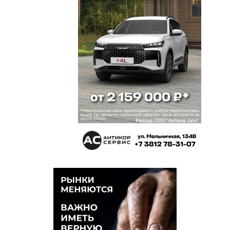
Елена
19 августа 2025 в 16:27:
Даже не сомневались!!!! Когда все вокруг дома
вместе с жильцами рухнут, тогда будут охать,
ахать, ручонками раводить, сокрушаться... одно
слово УРОДЫ!
Александр Александрович
19 августа 2025 в 15:40:
Прокуратура Омской области не смогла выйти за
пределы Омской области
Светлана
19 августа 2025 в 15:15:
Стройка незаконная и должна быть остановлена
окончательно и все возвращено в
первоначальное состояние.
дервиш
19 августа 2025 в 15:00:
Знаем такого судью Баер.