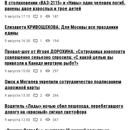
В столкновении «ВАЗ-2115» и «Нивы» один человек погиб,
ранены двое взрослых и трое детей
9 августа 17:15
0
187
Елизавета КРИВОЩЕКОВА: Для Москвы все праздники
едины
9 августа 16:30
1
194
Провал-шоу от Игоря ДОРОХИНА: «Сотрудница аэропорта
совершенно серьезно спросила: «С какой целью вы
привезли в Канаду мертвую рыбу?»
9 августа 15:00
0
297
Омск и Могилев укрепили сотрудничество подписанием
дорожной карты
9 августа 13:30
2
266
Водитель «Лады» ночью сбил пешехода, перебегавшего
дорогу на «красный» сигнал светофора
9 августа 12:00
0
267