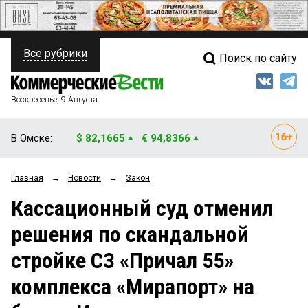
Все рубрики
Поиск по сайту
ПОЛИТИКА
Свежий выпуск
Медиа
ФИНАНСЫ
Воскресенье, 9 Августа
Кто есть кто
НЕДВИЖИМОСТЬ
В Омске:
$ 82,1665
€ 94,8366
Интервью
БИЗНЕС
Главная
→
Новости
→
Закон
Мнения
ОБЩЕСТВО
Кассационный суд отменил
Рейтинги
ЗАКОН
решения по скандальной
Блоги
НОВОСТИ КОМПАНИЙ
стройке СЗ «Причал 55»
Архив
ПРОИСШЕСТВИЯ
комплекса «Мирапорт» на