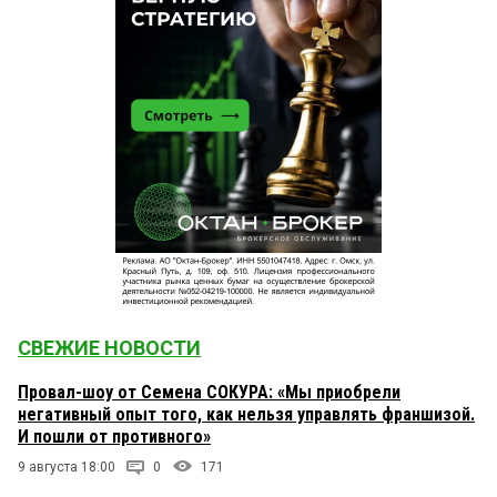
Алëша
19 августа 2025 в 14:39:
Кто то кому-то занëс.
киви
19 августа 2025 в 14:14:
То есть стройка законна и будет продолжена?
СВЕЖИЕ НОВОСТИ
Провал-шоу от Семена СОКУРА: «Мы приобрели
негативный опыт того, как нельзя управлять франшизой.
И пошли от противного»
9 августа 18:00
0
171