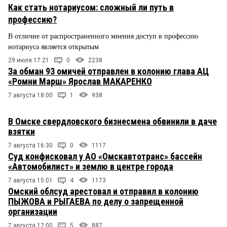
Как стать нотариусом: сложный ли путь в
профессию?
В отличие от распространенного мнения доступ в профессию
нотариуса является открытым
29 июля 17:21
0
2238
За обман 93 омичей отправлен в колонию глава АЦ
«Ромни Марш» Ярослав МАКАРЕНКО
7 августа 18:00
1
938
В Омске свердловского бизнесмена обвинили в даче
взятки
7 августа 16:30
0
1117
Суд конфисковал у АО «Омскавтотранс» бассейн
«Автомобилист» и землю в центре города
7 августа 15:01
4
1173
Омский облсуд арестовал и отправил в колонию
ПЫЖОВА и РЫГАЕВА по делу о запрещенной
организации
7 августа 12:00
5
887