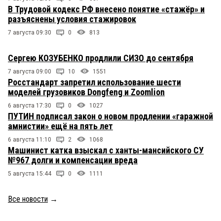
В Трудовой кодекс РФ внесено понятие «стажёр» и
разъяснены условия стажировок
7 августа 09:30
0
813
Сергею КОЗУБЕНКО продлили СИЗО до сентября
7 августа 09:00
10
1551
Росстандарт запретил использование шести
моделей грузовиков Dongfeng и Zoomlion
6 августа 17:30
0
1027
ПУТИН подписал закон о новом продлении «гаражной
амнистии» ещё на пять лет
6 августа 11:10
2
1068
Машинист катка взыскал с ханты-мансийского СУ
№967 долги и компенсации вреда
5 августа 15:44
0
1111
Все новости
→