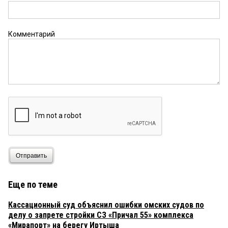
Дольщик
20 августа 2025 в 07:49:
Наконец-то наш дом будет достроен!
Комментарий
Лихачев
19 августа 2025 в 23:47:
А не смейтесь: тут правильно про прокурора Д.А.
Егорова написали. Это не единственный процесс,
по которому после перевода Егорова в Крым
прокурарура прекратила заниматься и
проиграла кассацию — еще Горгаз. Так они стали
работать, вернее — не работать.
Михаил
19 августа 2025 в 22:44:
Очень красивое и место и красивый ЖК по плану
Отправить
будет наконец то построен с набережной для
прогулок
Еще по теме
Кривосудие
19 августа 2025 в 21:04:
Кассационный суд объяснил ошибки омских судов по
…
делу о запрете стройки СЗ «Причал 55» комплекса
«Мирапорт» на берегу Иртыша