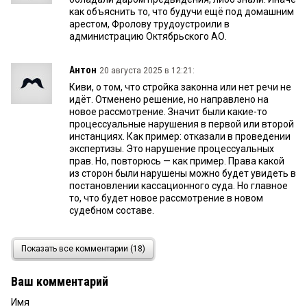
как объяснить то, что будучи ещё под домашним
арестом, Фролову трудоустроили в
администрацию Октябрьского АО.
Антон
20 августа 2025 в 12:21:
Киви, о том, что стройка законна или нет речи не
идёт. Отменено решение, но направлено на
новое рассмотрение. Значит были какие-то
процессуальные нарушения в первой или второй
инстанциях. Как пример: отказали в проведении
экспертизы. Это нарушение процессуальных
прав. Но, повторюсь — как пример. Права какой
из сторон были нарушены можно будет увидеть в
постановлении кассационного суда. Но главное
то, что будет новое рассмотрение в новом
судебном составе.
киви
20 августа 2025 в 08:26:
Показать все комментарии (18)
Кстати, Лихачева можно поздравить, на его
улице праздник: задержан А. Жуковский за
Ваш комментарий
финансовые нарушения. Не зря Лихачев писал!
Имя