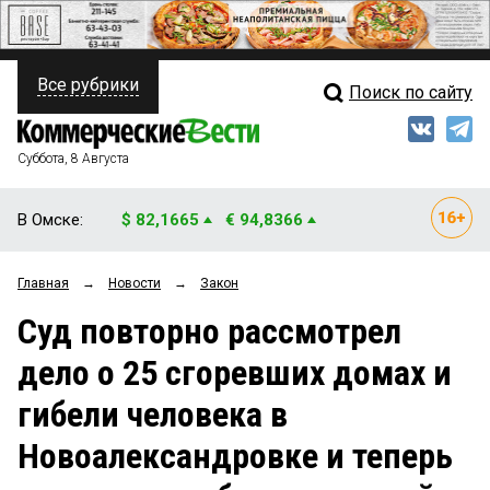
Все рубрики
Поиск по сайту
ПОЛИТИКА
Свежий выпуск
Медиа
ФИНАНСЫ
Суббота, 8 Августа
Кто есть кто
НЕДВИЖИМОСТЬ
В Омске:
$ 82,1665
€ 94,8366
Интервью
БИЗНЕС
Главная
→
Новости
→
Закон
Мнения
ОБЩЕСТВО
Суд повторно рассмотрел
Рейтинги
ЗАКОН
дело о 25 сгоревших домах и
Блоги
НОВОСТИ КОМПАНИЙ
гибели человека в
Архив
ПРОИСШЕСТВИЯ
Новоалександровке и теперь