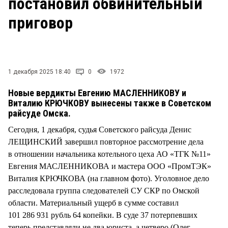
постановил обвинительный
СТИЛЬ ЖИЗНИ
приговор
1 декабря 2025 18:40
0
1972
Новые вердикты Евгению МАСЛЕННИКОВУ и
Виталию КРЮЧКОВУ вынесены также в Советском
райсуде Омска.
Сегодня, 1 декабря, судья Советского райсуда Денис
ЛЕЩИНСКИЙ завершил повторное рассмотрение дела
в отношении начальника котельного цеха АО «ТГК №11»
Евгения МАСЛЕННИКОВА и мастера ООО «ПромТЭК»
Виталия КРЮЧКОВА (на главном фото). Уголовное дело
расследовала группа следователей СУ СКР по Омской
области. Материальный ущерб в сумме составил
101 286 931 рубль 64 копейки. В суде 37 потерпевших
теперь представляли не два юриста, а четверо (Олег