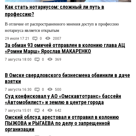
Как стать нотариусом: сложный ли путь в
профессию?
В отличие от распространенного мнения доступ в профессию
нотариуса является открытым
29 июля 17:21
0
2007
За обман 93 омичей отправлен в колонию глава АЦ
«Ромни Марш» Ярослав МАКАРЕНКО
7 августа 18:00
0
369
В Омске свердловского бизнесмена обвинили в даче
взятки
7 августа 16:30
0
500
Суд конфисковал у АО «Омскавтотранс» бассейн
«Автомобилист» и землю в центре города
7 августа 15:01
4
642
Омский облсуд арестовал и отправил в колонию
ПЫЖОВА и РЫГАЕВА по делу о запрещенной
организации