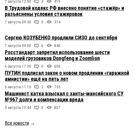
7 августа 12:00
3
419
В Трудовой кодекс РФ внесено понятие «стажёр» и
разъяснены условия стажировок
7 августа 09:30
0
374
Сергею КОЗУБЕНКО продлили СИЗО до сентября
7 августа 09:00
6
840
Росстандарт запретил использование шести
моделей грузовиков Dongfeng и Zoomlion
6 августа 17:30
0
600
ПУТИН подписал закон о новом продлении «гаражной
амнистии» ещё на пять лет
6 августа 11:10
2
733
Машинист катка взыскал с ханты-мансийского СУ
№967 долги и компенсации вреда
5 августа 15:44
0
857
Все новости
→