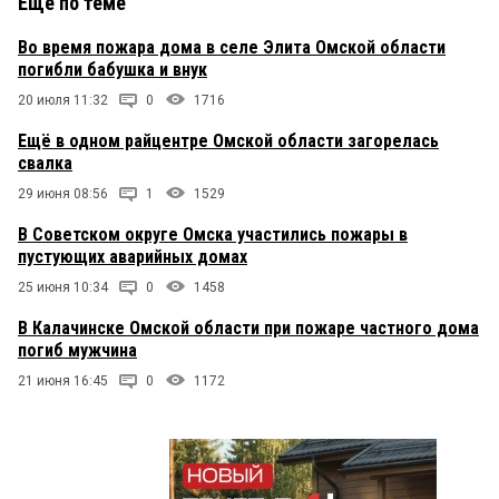
Еще по теме
Во время пожара дома в селе Элита Омской области
погибли бабушка и внук
20 июля 11:32
0
1716
Ещё в одном райцентре Омской области загорелась
свалка
29 июня 08:56
1
1529
В Советском округе Омска участились пожары в
пустующих аварийных домах
25 июня 10:34
0
1458
В Калачинске Омской области при пожаре частного дома
погиб мужчина
21 июня 16:45
0
1172