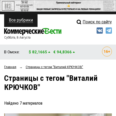
Все рубрики
Поиск по сайту
ПОЛИТИКА
Свежий выпуск
Медиа
ФИНАНСЫ
Суббота, 8 Августа
Кто есть кто
НЕДВИЖИМОСТЬ
В Омске:
$ 82,1665
€ 94,8366
Интервью
БИЗНЕС
Главная
→
Страницы c тегом "Виталий КРЮЧКОВ"
Мнения
ОБЩЕСТВО
Страницы c тегом "Виталий
Рейтинги
ЗАКОН
КРЮЧКОВ"
Блоги
НОВОСТИ КОМПАНИЙ
Архив
Найдено
7
материалов
ПРОИСШЕСТВИЯ
СТИЛЬ ЖИЗНИ