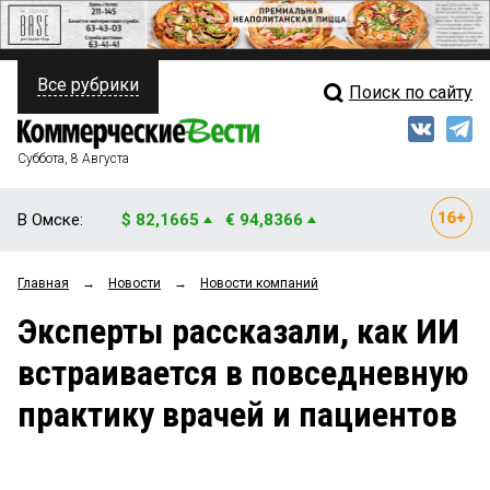
Все рубрики
Поиск по сайту
ПОЛИТИКА
Свежий выпуск
Медиа
ФИНАНСЫ
Суббота, 8 Августа
Кто есть кто
НЕДВИЖИМОСТЬ
В Омске:
$ 82,1665
€ 94,8366
Интервью
БИЗНЕС
Главная
→
Новости
→
Новости компаний
Мнения
ОБЩЕСТВО
Эксперты рассказали, как ИИ
Рейтинги
ЗАКОН
встраивается в повседневную
Блоги
НОВОСТИ КОМПАНИЙ
практику врачей и пациентов
Архив
ПРОИСШЕСТВИЯ