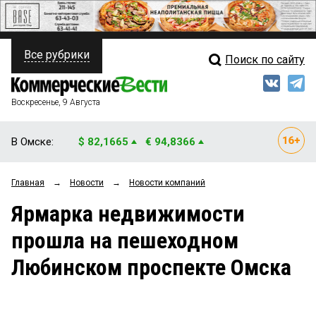
Все рубрики
Поиск по сайту
ПОЛИТИКА
Свежий выпуск
Медиа
ФИНАНСЫ
Воскресенье, 9 Августа
Кто есть кто
НЕДВИЖИМОСТЬ
В Омске:
$ 82,1665
€ 94,8366
Интервью
БИЗНЕС
Главная
→
Новости
→
Новости компаний
Мнения
ОБЩЕСТВО
Ярмарка недвижимости
Рейтинги
ЗАКОН
прошла на пешеходном
Блоги
НОВОСТИ КОМПАНИЙ
Любинском проспекте Омска
Архив
ПРОИСШЕСТВИЯ