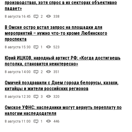
производствах, хотя спрос в их секторах объективно
падает»
8 августа 16:45
2
338
В Омске остро встал запрос на площадки для
мероприятий – нужно что-то кроме Любинского
проспекта
8 августа 15:30
1
523
Юрий ИЦКОВ, народный артист РФ: «Когда достигаешь
потолка, становится неинтересно»
8 августа 14:00
2
351
Омичей поздравили с Днем города белорусы, казахи,
китайцы и жители российских регионов
8 августа 12:30
3
320
Омское УФНС: наследники могут вернуть переплату по
налогам наследодателя
8 августа 11:00
1
446