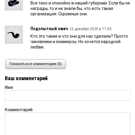
Все тихо и спокойно в нашей губернии. Если бы не
награды, то и не знали бы, что есть такая
организация. Скромные они.
Подопытный омич
22 декабря 2025 в 17:00:
Кто это такие и что они для нас сделали? Просто
чиновники и коммерсы. Но хочется народной
любви.
Изя
22 декабря 2025 в 15:15:
Показать все комментарии (5)
Каждый год одно и тоже....
Ваш комментарий
Имя
Зинаида Прокофьевна
22 декабря 2025 в 13:05:
Совершенно бесполезный орган. Жаль, что на
этих дармоедов тратятся деньги
налогоплательщиков. Лучше на эти средства
Комментарий
почистили бы пару улиц от снега и льда.