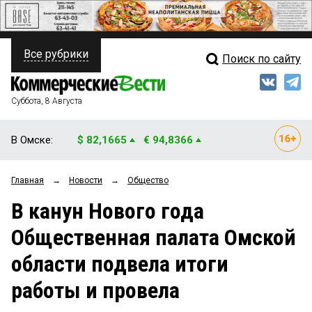
Все рубрики
Поиск по сайту
ПОЛИТИКА
Свежий выпуск
Медиа
ФИНАНСЫ
Суббота, 8 Августа
Кто есть кто
НЕДВИЖИМОСТЬ
В Омске:
$ 82,1665
€ 94,8366
Интервью
БИЗНЕС
Главная
→
Новости
→
Общество
Мнения
ОБЩЕСТВО
В канун Нового года
Рейтинги
ЗАКОН
Общественная палата Омской
Блоги
НОВОСТИ КОМПАНИЙ
области подвела итоги
Архив
ПРОИСШЕСТВИЯ
работы и провела