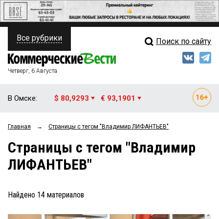
Все рубрики
Поиск по сайту
ПОЛИТИКА
Свежий выпуск
Медиа
ФИНАНСЫ
Четверг, 6 Августа
Кто есть кто
НЕДВИЖИМОСТЬ
В Омске:
$ 80,9293
€ 93,1901
Интервью
БИЗНЕС
Главная
→
Страницы c тегом "Владимир ЛИФАНТЬЕВ"
Мнения
ОБЩЕСТВО
Страницы c тегом "Владимир
Рейтинги
ЗАКОН
ЛИФАНТЬЕВ"
Блоги
НОВОСТИ КОМПАНИЙ
Архив
Найдено
14
материалов
ПРОИСШЕСТВИЯ
СТИЛЬ ЖИЗНИ