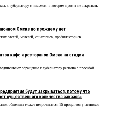
ась к губернатору с письмом, в котором просит не закрывать
лионном Омске по-прежнему нет
их отелей, мотелей, санаториев, профилакториев.
ентов кафе и ресторанов Омска на стадии
подписывают обращение к губернатору региона с просьбой
редприятия будут закрываться, потому что
ает существенного количества заказов»
ынок общепита может недосчитаться 15 процентов участников