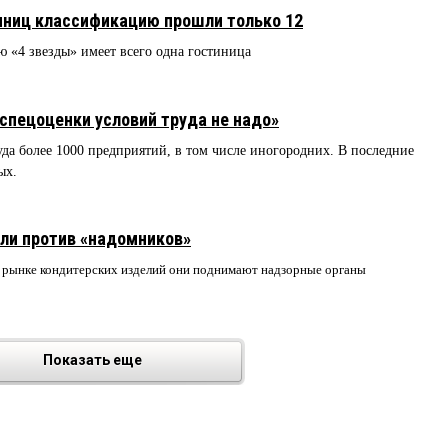
тиниц классификацию прошли только 12
 «4 звезды» имеет всего одна гостиница
спецоценки условий труда не надо»
уда более 1000 предприятий, в том числе иногородних. В последние
ных.
ли против «надомников»
а рынке кондитерских изделий они поднимают надзорные органы
Показать еще