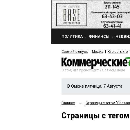
ПОЛИТИКА
ФИНАНСЫ
НЕДВИ
Свежий выпуск
Медиа
Кто есть кто
О том, что происходит на самом деле
В Омске пятница, 7 Августа
Главная
→
Страницы c тегом "Светл
Страницы c тегом