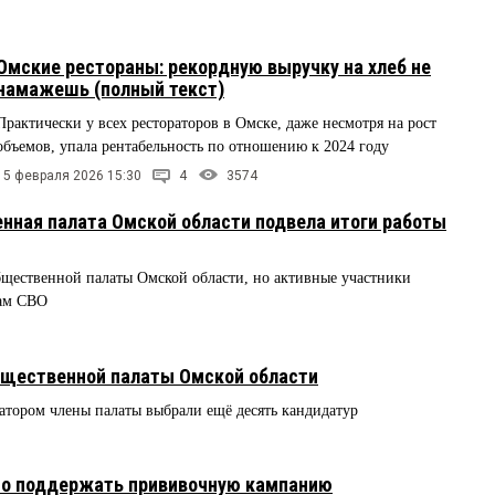
Омские рестораны: рекордную выручку на хлеб не
намажешь (полный текст)
Практически у всех рестораторов в Омске, даже несмотря на рост
объемов, упала рентабельность по отношению к 2024 году
15 февраля 2026 15:30
4
3574
енная палата Омской области подвела итоги работы
бщественной палаты Омской области, но активные участники
цам СВО
щественной палаты Омской области
атором члены палаты выбрали ещё десять кандидатур
но поддержать прививочную кампанию