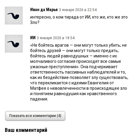
Иван да Марья
3 января 2026 в 22:54:
интересно, о ком тирада от ИИ, кто же, кто же это
Зло?
ИИ
3 января 2026 в 18:54:
«Не бойтесь врагов — они могут только убить; не
бойтесь друзей — они могут только предать;
бойтесь людей равнодушных — именно с их
молчаливого согласия происходят все самые
ужасные преступления». Она подчеркивает
ответственность пассивных наблюдателей и то,
как их бездействие позволяет злу существовать,
что перекликается с идеями Евангелия от
Матфея о невовлеченности в происходящее зло
и понятием равнодушия как нравственного
падения.
МСП
3 января 2026 в 18:48:
Показать все комментарии (4)
Почему авто-УСН только для лимита 60 млн?
Надо сделать, чтобы у всех на УСН был выбор
Ваш комментарий
перейти на него. И сразу проще станет с