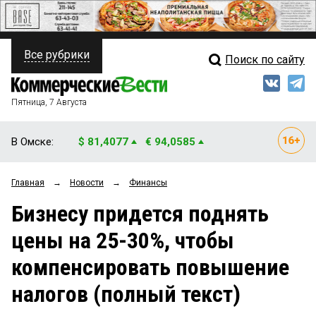
Все рубрики
Поиск по сайту
ПОЛИТИКА
Свежий выпуск
Медиа
ФИНАНСЫ
Пятница, 7 Августа
Кто есть кто
НЕДВИЖИМОСТЬ
В Омске:
$ 81,4077
€ 94,0585
Интервью
БИЗНЕС
Главная
→
Новости
→
Финансы
Мнения
ОБЩЕСТВО
Бизнесу придется поднять
Рейтинги
ЗАКОН
цены на 25-30%, чтобы
Блоги
НОВОСТИ КОМПАНИЙ
компенсировать повышение
Архив
ПРОИСШЕСТВИЯ
налогов (полный текст)