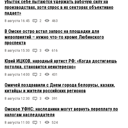
убыток себе пытаются удержать рабочую силу на
производствах, хотя спрос в их секторах объективно
падает»
8 августа 16:45
2
463
В Омске остро встал запрос на площадки для
мероприятий – нужно что-то кроме Любинского
проспекта
8 августа 15:30
3
616
Юрий ИЦКОВ, народный артист РФ: «Когда достигаешь
потолка, становится неинтересно»
8 августа 14:00
2
431
Омичей поздравили с Днем города белорусы, казахи,
китайцы и жители российских регионов
8 августа 12:30
3
391
Омское УФНС: наследники могут вернуть переплату по
налогам наследодателя
8 августа 11:00
1
524