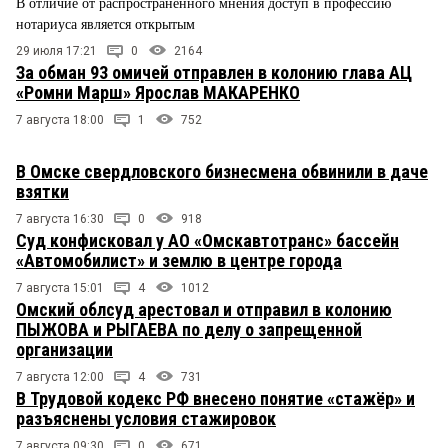
В отличие от распространенного мнения доступ в профессию
нотариуса является открытым
29 июля 17:21
0
2164
За обман 93 омичей отправлен в колонию глава АЦ
«Ромни Марш» Ярослав МАКАРЕНКО
7 августа 18:00
1
752
В Омске свердловского бизнесмена обвинили в даче
взятки
7 августа 16:30
0
918
Суд конфисковал у АО «Омскавтотранс» бассейн
«Автомобилист» и землю в центре города
7 августа 15:01
4
1012
Омский облсуд арестовал и отправил в колонию
ПЫЖОВА и РЫГАЕВА по делу о запрещенной
организации
7 августа 12:00
4
731
В Трудовой кодекс РФ внесено понятие «стажёр» и
разъяснены условия стажировок
7 августа 09:30
0
671