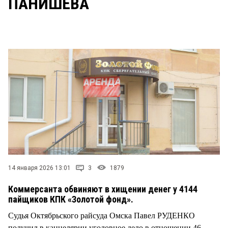
ПАНИШЕВА
СТИЛЬ ЖИЗНИ
14 января 2026 13:01
3
1879
Коммерсанта обвиняют в хищении денег у 4144
пайщиков КПК «Золотой фонд».
Судья Октябрьского райсуда Омска Павел РУДЕНКО
получил в канцелярии уголовное дело в отношении 46-