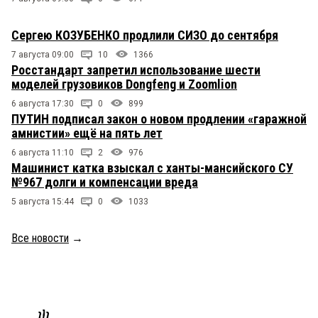
Сергею КОЗУБЕНКО продлили СИЗО до сентября
7 августа 09:00
10
1366
Росстандарт запретил использование шести
моделей грузовиков Dongfeng и Zoomlion
6 августа 17:30
0
899
ПУТИН подписал закон о новом продлении «гаражной
амнистии» ещё на пять лет
6 августа 11:10
2
976
Машинист катка взыскал с ханты-мансийского СУ
№967 долги и компенсации вреда
5 августа 15:44
0
1033
Все новости
→