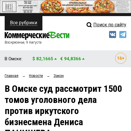
Все рубрики
Поиск по сайту
ПОЛИТИКА
Свежий выпуск
Медиа
ФИНАНСЫ
Воскресенье, 9 Августа
Кто есть кто
НЕДВИЖИМОСТЬ
В Омске:
$ 82,1665
€ 94,8366
Интервью
БИЗНЕС
Главная
→
Новости
→
Закон
Мнения
ОБЩЕСТВО
В Омске суд рассмотрит 1500
Рейтинги
ЗАКОН
томов уголовного дела
Блоги
НОВОСТИ КОМПАНИЙ
против иркутского
Архив
ПРОИСШЕСТВИЯ
бизнесмена Дениса