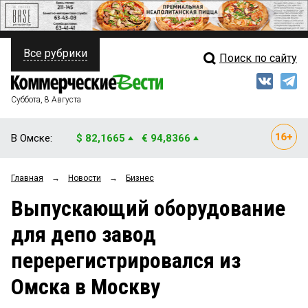
Все рубрики
Поиск по сайту
ПОЛИТИКА
Свежий выпуск
Медиа
ФИНАНСЫ
Суббота, 8 Августа
Кто есть кто
НЕДВИЖИМОСТЬ
В Омске:
$ 82,1665
€ 94,8366
Интервью
БИЗНЕС
Главная
→
Новости
→
Бизнес
Мнения
ОБЩЕСТВО
Выпускающий оборудование
Рейтинги
ЗАКОН
для депо завод
Блоги
НОВОСТИ КОМПАНИЙ
перерегистрировался из
Архив
ПРОИСШЕСТВИЯ
Омска в Москву