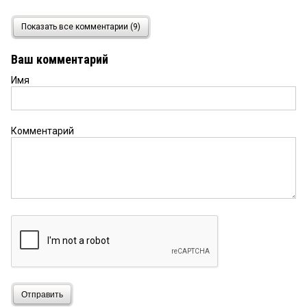
55
27 апреля 2026 в 21:54:
Показать все комментарии (9)
Обещать они все умеют, особенно перед
выборами.
Ваш комментарий
Имя
Гость Омский
27 апреля 2026 в 21:36:
вот и славно. надеемся дальше так и будут
держать темп. ну и зп платить разумеется
Комментарий
Колян
27 апреля 2026 в 21:32:
я поражаюсь комментариями каждый раз! без
ремонта тоже никак -и странно думать, что за
один день все сделается..
Омич
27 апреля 2026 в 21:17:
Дайте уже мост компании достроить. Надоели
эти вечные пробки. Сколько можно над людьми
издеваться. Вы доведите до ума объект, а потом
уже свои подковерные игры ведите с дележкой
средств. Невыносимо уже, товарищи
Отправить
делильщики.