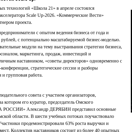
х технологий «Школа 21» в апреле состоялся
кселератора Scale Up-2026. «Коммерческие Вести»
нером проекта.
редприниматели с опытом ведения бизнеса от года и
 рублей, с потенциально масштабируемой бизнес-моделью.
вательные модули на тему выстраивания стратегии бизнеса,
рсоналом, маркетинга, продаж, инвестиций и
с личным наставником, «советы директоров» одновременно с
конференции, стратегические сессии и разборы
 и групповая работа.
людательного совета с участием организаторов,
на котором его куратор, председатель Омского
РА РОССИИ» Александр ДЕРЯБИН представил основные
ской области. В шести учебных потоках поучаствовало
. Участники продемонстрировали 63% роста выручки и
мест. Коллектив наставников состоит из более 40 опытных