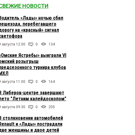
СВЕЖИЕ НОВОСТИ
Водитель «Лады» ночью сбил
пешехода, перебегавшего
дорогу на «красный» сигнал
светофора
9 августа 12:00
0
134
«Омские Ястребы» выиграли VI
омский розыгрыш
предсезонного турнира клубов
МХЛ
9 августа 11:00
0
164
В Либеров-центре завершают
лето "Летним калейдоскопом"
9 августа 09:30
0
205
В столкновении автомобилей
Renault и «Лады» пострадали
две женщины и двое детей