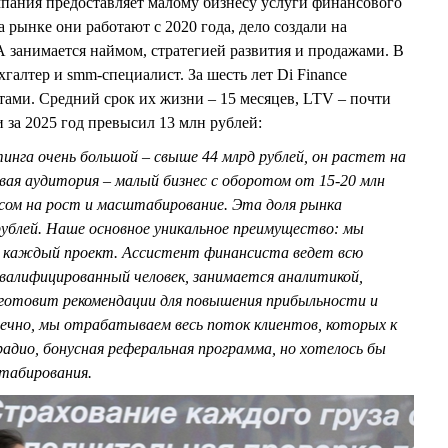
пания предоставляет малому бизнесу услуги финансового
 рынке они работают с 2020 года, дело создали на
 занимается наймом, стратегией развития и продажами. В
хгалтер и smm-специалист. За шесть лет Di Finance
нтами. Средний срок их жизни – 15 месяцев, LTV – почти
 за 2025 год превысил 13 млн рублей:
инга очень большой – свыше 44 млрд рублей, он растет на
вая аудитория – малый бизнес с оборотом от 15-20 млн
осом на рост и масштабирование. Эта доля рынка
рублей. Наше основное уникальное преимущество: мы
а каждый проект. Ассистент финансиста ведет всю
квалифицированный человек, занимается аналитикой,
, готовит рекомендации для повышения прибыльности и
ечно, мы отрабатываем весь поток клиентов, которых к
адио, бонусная реферальная программа, но хотелось бы
табирования.