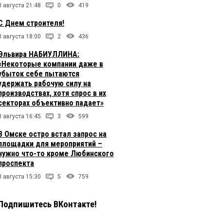
8 августа 21:48
0
419
С Днем строителя!
8 августа 18:00
2
436
Эльвира НАБИУЛЛИНА:
«Некоторые компании даже в
убыток себе пытаются
удержать рабочую силу на
производствах, хотя спрос в их
секторах объективно падает»
8 августа 16:45
3
599
В Омске остро встал запрос на
площадки для мероприятий –
нужно что-то кроме Любинского
проспекта
8 августа 15:30
5
759
Подпишитесь ВКонтакте!