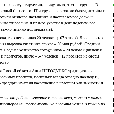
из них консультирует индивидуально, часть – группы. В
разный бизнес – от IT и грузоперевозок до бьюти, дизайна и
рофили бизнесов наставника и наставляемого должны
 инвестирование и прямое участие в деле подопечного,
 важно именно подталкивать).
ка, то в него вошло 20 человек (107 заявок). Двое – по так
няя выручка участника сейчас – 30 млн рублей. Средний
т. Среднее количество сотрудников – 20 человек (включая
 педагогов, иначе – 5-7 человек). 12 проектов из сферы
дство.
тия Омской области Анна НЕГОДУЙКО традиционно
любимых проектов, поскольку всегда отрадно наблюдать,
 – предприниматели качественно вырастают как личности и
ьствие от работы, которое я испытываю, связано с малым
инвесторов мы тоже любим, но проекты Scale Up как-то по