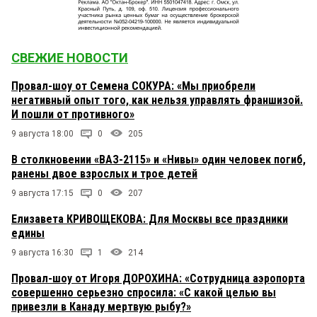
СВЕЖИЕ НОВОСТИ
Провал-шоу от Семена СОКУРА: «Мы приобрели
негативный опыт того, как нельзя управлять франшизой.
И пошли от противного»
9 августа 18:00
0
205
В столкновении «ВАЗ-2115» и «Нивы» один человек погиб,
ранены двое взрослых и трое детей
9 августа 17:15
0
207
Елизавета КРИВОЩЕКОВА: Для Москвы все праздники
едины
9 августа 16:30
1
214
Провал-шоу от Игоря ДОРОХИНА: «Сотрудница аэропорта
совершенно серьезно спросила: «С какой целью вы
привезли в Канаду мертвую рыбу?»