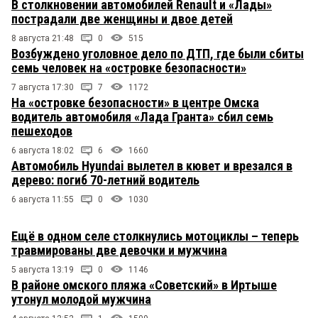
В столкновении автомобилей Renault и «Лады»
пострадали две женщины и двое детей
8 августа 21:48
0
515
Возбуждено уголовное дело по ДТП, где были сбиты
семь человек на «островке безопасности»
7 августа 17:30
7
1172
На «островке безопасности» в центре Омска
водитель автомобиля «Лада Гранта» сбил семь
пешеходов
6 августа 18:02
6
1660
Автомобиль Hyundai вылетел в кювет и врезался в
дерево: погиб 70-летний водитель
6 августа 11:55
0
1030
Ещё в одном селе столкнулись мотоциклы – теперь
травмированы две девочки и мужчина
5 августа 13:19
0
1146
В районе омского пляжа «Советский» в Иртыше
утонул молодой мужчина