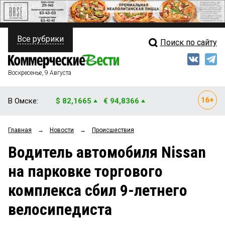
Все рубрики
Поиск по сайту
ПОЛИТИКА
Свежий выпуск
Медиа
ФИНАНСЫ
Воскресенье, 9 Августа
Кто есть кто
НЕДВИЖИМОСТЬ
В Омске:
$ 82,1665
€ 94,8366
Интервью
БИЗНЕС
Главная
→
Новости
→
Происшествия
Мнения
ОБЩЕСТВО
Водитель автомобиля Nissan
Рейтинги
ЗАКОН
на парковке торгового
Блоги
НОВОСТИ КОМПАНИЙ
комплекса сбил 9-летнего
Архив
ПРОИСШЕСТВИЯ
велосипедиста