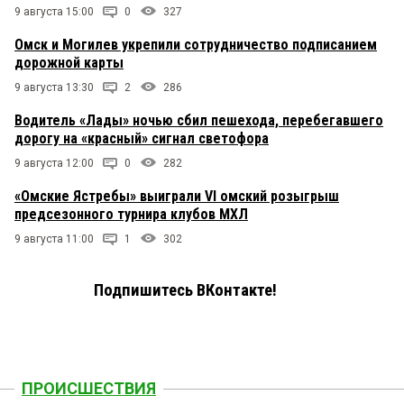
9 августа 15:00
0
327
Омск и Могилев укрепили сотрудничество подписанием
дорожной карты
9 августа 13:30
2
286
Водитель «Лады» ночью сбил пешехода, перебегавшего
дорогу на «красный» сигнал светофора
9 августа 12:00
0
282
«Омские Ястребы» выиграли VI омский розыгрыш
предсезонного турнира клубов МХЛ
9 августа 11:00
1
302
Подпишитесь ВКонтакте!
ПРОИСШЕСТВИЯ