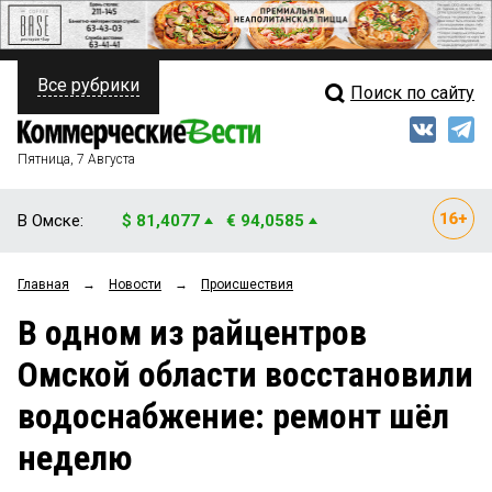
Все рубрики
Поиск по сайту
ПОЛИТИКА
Свежий выпуск
Медиа
ФИНАНСЫ
Пятница, 7 Августа
Кто есть кто
НЕДВИЖИМОСТЬ
В Омске:
$ 81,4077
€ 94,0585
Интервью
БИЗНЕС
Главная
→
Новости
→
Происшествия
Мнения
ОБЩЕСТВО
В одном из райцентров
Рейтинги
ЗАКОН
Омской области восстановили
Блоги
НОВОСТИ КОМПАНИЙ
водоснабжение: ремонт шёл
Архив
ПРОИСШЕСТВИЯ
неделю