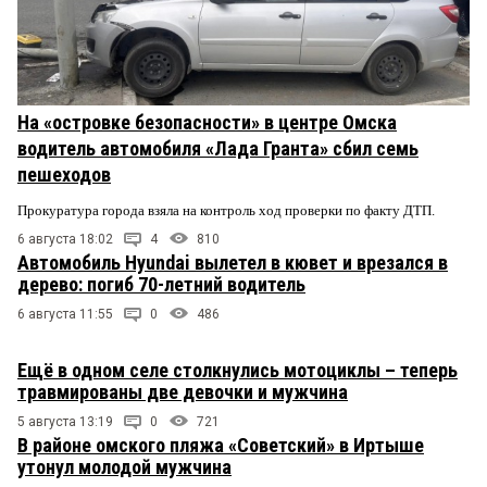
На «островке безопасности» в центре Омска
водитель автомобиля «Лада Гранта» сбил семь
пешеходов
Прокуратура города взяла на контроль ход проверки по факту ДТП.
6 августа 18:02
4
810
Автомобиль Hyundai вылетел в кювет и врезался в
дерево: погиб 70-летний водитель
6 августа 11:55
0
486
Ещё в одном селе столкнулись мотоциклы – теперь
травмированы две девочки и мужчина
5 августа 13:19
0
721
В районе омского пляжа «Советский» в Иртыше
утонул молодой мужчина