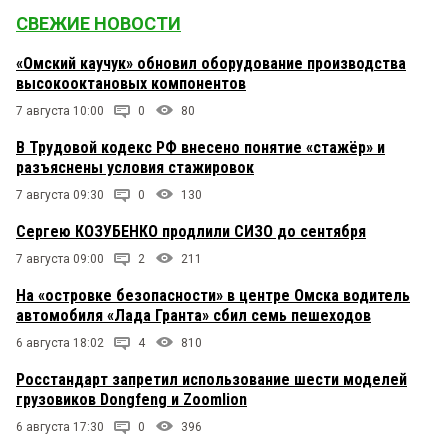
СВЕЖИЕ НОВОСТИ
«Омский каучук» обновил оборудование производства
высокооктановых компонентов
7 августа 10:00
0
80
В Трудовой кодекс РФ внесено понятие «стажёр» и
разъяснены условия стажировок
7 августа 09:30
0
130
Сергею КОЗУБЕНКО продлили СИЗО до сентября
7 августа 09:00
2
211
На «островке безопасности» в центре Омска водитель
автомобиля «Лада Гранта» сбил семь пешеходов
6 августа 18:02
4
810
Росстандарт запретил использование шести моделей
грузовиков Dongfeng и Zoomlion
6 августа 17:30
0
396