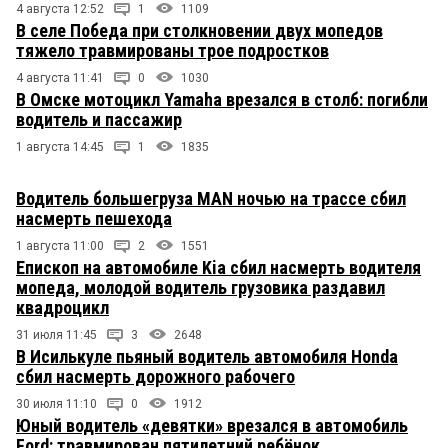
4 августа 12:52
1
1109
В селе Победа при столкновении двух мопедов
тяжело травмированы трое подростков
4 августа 11:41
0
1030
В Омске мотоцикл Yamaha врезался в столб: погибли
водитель и пассажир
1 августа 14:45
1
1835
Водитель большегруза MAN ночью на трассе сбил
насмерть пешехода
1 августа 11:00
2
1551
Епископ на автомобиле Kia сбил насмерть водителя
мопеда, молодой водитель грузовика раздавил
квадроцикл
31 июля 11:45
3
2648
В Исилькуле пьяный водитель автомобиля Honda
сбил насмерть дорожного рабочего
30 июля 11:10
0
1912
Юный водитель «девятки» врезался в автомобиль
Ford: травмирован пятилетний ребёнок