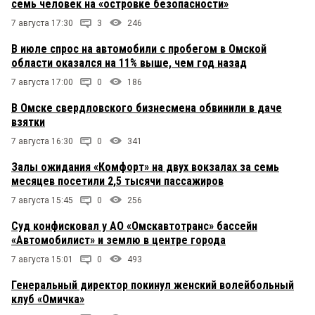
семь человек на «островке безопасности»
7 августа 17:30
3
246
В июле спрос на автомобили с пробегом в Омской
области оказался на 11% выше, чем год назад
7 августа 17:00
0
186
В Омске свердловского бизнесмена обвинили в даче
взятки
7 августа 16:30
0
341
Залы ожидания «Комфорт» на двух вокзалах за семь
месяцев посетили 2,5 тысячи пассажиров
7 августа 15:45
0
256
Суд конфисковал у АО «Омскавтотранс» бассейн
«Автомобилист» и землю в центре города
7 августа 15:01
0
493
Генеральный директор покинул женский волейбольный
клуб «Омичка»