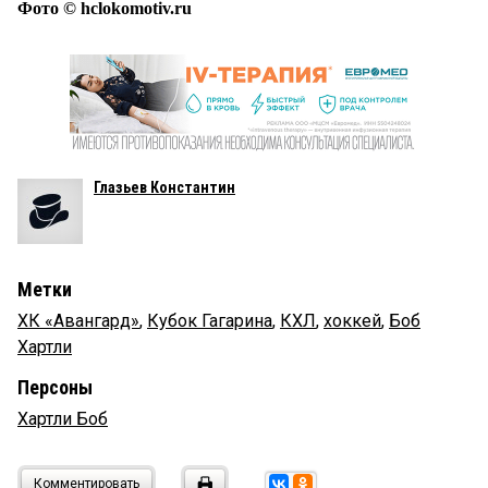
Фото © hclokomotiv.ru
Глазьев Константин
Метки
ХК «Авангард»
,
Кубок Гагарина
,
КХЛ
,
хоккей
,
Боб
Хартли
Персоны
Хартли Боб
Комментировать