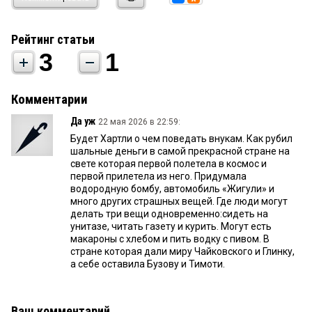
Рейтинг статьи
3
1
Комментарии
Да уж
22 мая 2026 в 22:59:
Будет Хартли о чем поведать внукам. Как рубил
шальные деньги в самой прекрасной стране на
свете которая первой полетела в космос и
первой прилетела из него. Придумала
водородную бомбу, автомобиль «Жигули» и
много других страшных вещей. Где люди могут
делать три вещи одновременно:сидеть на
унитазе, читать газету и курить. Могут есть
макароны с хлебом и пить водку с пивом. В
стране которая дали миру Чайковского и Глинку,
а себе оставила Бузову и Тимоти.
Ваш комментарий