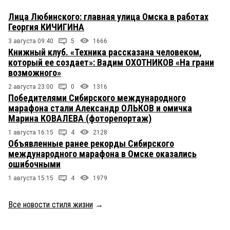
Лица Любинского: главная улица Омска в работах
Георгия КИЧИГИНА
3 августа 09:40
5
1666
Книжный клуб. «Техника рассказана человеком,
который ее создает»: Вадим ОХОТНИКОВ «На грани
возможного»
2 августа 23:00
0
1316
Победителями Сибирского международного
марафона стали Александр ОЛЬКОВ и омичка
Марина КОВАЛЕВА (фоторепортаж)
1 августа 16:15
4
2128
Объявленные ранее рекорды Сибирского
международного марафона в Омске оказались
ошибочными
1 августа 15:15
4
1979
Все новости стиля жизни
→