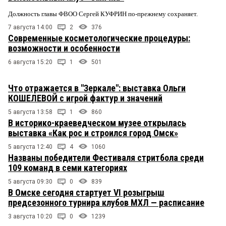
Должность главы ФВОО Сергей КУФРИН по-прежнему сохраняет.
7 августа 14:00
2
376
Современные косметологические процедуры:
возможности и особенности
6 августа 15:20
1
501
Что отражается в "Зеркале": выставка Ольги
КОШЕЛЕВОЙ с игрой фактур и значений
5 августа 13:58
1
860
В историко-краеведческом музее открылась
выставка «Как рос и строился город Омск»
5 августа 12:40
4
1060
Названы победители Фестиваля стритбола среди
109 команд в семи категориях
5 августа 09:30
0
839
В Омске сегодня стартует VI розыгрыш
предсезонного турнира клубов МХЛ — расписание
3 августа 10:20
0
1239