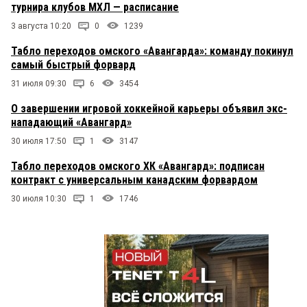
турнира клубов МХЛ — расписание
3 августа 10:20
0
1239
Табло переходов омского «Авангарда»: команду покинул
самый быстрый форвард
31 июля 09:30
6
3454
О завершении игровой хоккейной карьеры объявил экс-
нападающий «Авангард»
30 июля 17:50
1
3147
Табло переходов омского ХК «Авангард»: подписан
контракт с универсальным канадским форвардом
30 июля 10:30
1
1746