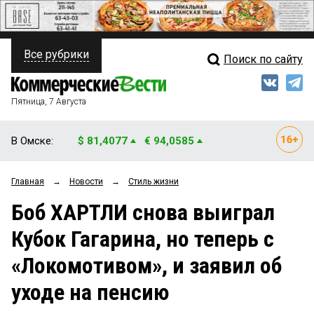
Все рубрики
Поиск по сайту
ПОЛИТИКА
Свежий выпуск
Медиа
ФИНАНСЫ
Пятница, 7 Августа
Кто есть кто
НЕДВИЖИМОСТЬ
В Омске:
$ 81,4077
€ 94,0585
Интервью
БИЗНЕС
Главная
→
Новости
→
Стиль жизни
Мнения
ОБЩЕСТВО
Боб ХАРТЛИ снова выиграл
Рейтинги
ЗАКОН
Кубок Гагарина, но теперь с
Блоги
НОВОСТИ КОМПАНИЙ
«Локомотивом», и заявил об
Архив
ПРОИСШЕСТВИЯ
уходе на пенсию
СТИЛЬ ЖИЗНИ