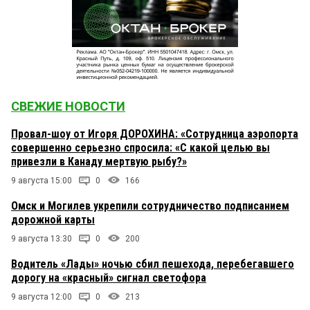
СВЕЖИЕ НОВОСТИ
Провал-шоу от Игоря ДОРОХИНА: «Сотрудница аэропорта
совершенно серьезно спросила: «С какой целью вы
привезли в Канаду мертвую рыбу?»
9 августа 15:00
0
166
Омск и Могилев укрепили сотрудничество подписанием
дорожной карты
9 августа 13:30
0
200
Водитель «Лады» ночью сбил пешехода, перебегавшего
дорогу на «красный» сигнал светофора
9 августа 12:00
0
213