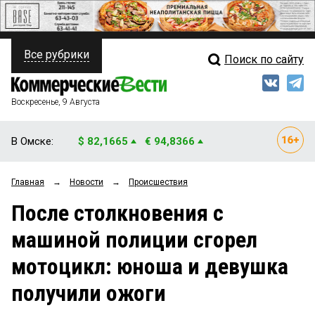
Все рубрики
Поиск по сайту
ПОЛИТИКА
Свежий выпуск
Медиа
ФИНАНСЫ
Воскресенье, 9 Августа
Кто есть кто
НЕДВИЖИМОСТЬ
В Омске:
$ 82,1665
€ 94,8366
Интервью
БИЗНЕС
Главная
→
Новости
→
Происшествия
Мнения
ОБЩЕСТВО
После столкновения с
Рейтинги
ЗАКОН
машиной полиции сгорел
Блоги
НОВОСТИ КОМПАНИЙ
мотоцикл: юноша и девушка
Архив
ПРОИСШЕСТВИЯ
получили ожоги