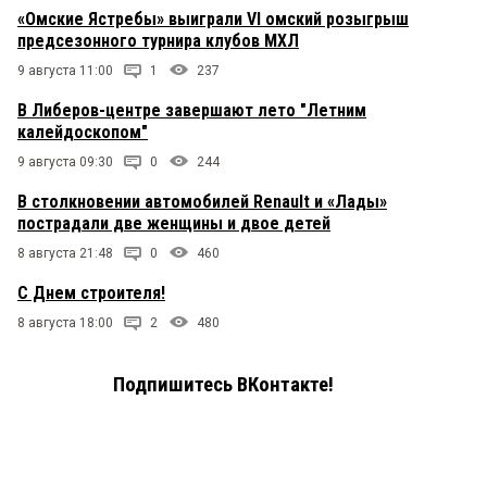
«Омские Ястребы» выиграли VI омский розыгрыш
предсезонного турнира клубов МХЛ
9 августа 11:00
1
237
В Либеров-центре завершают лето "Летним
калейдоскопом"
9 августа 09:30
0
244
В столкновении автомобилей Renault и «Лады»
пострадали две женщины и двое детей
8 августа 21:48
0
460
С Днем строителя!
8 августа 18:00
2
480
Подпишитесь ВКонтакте!