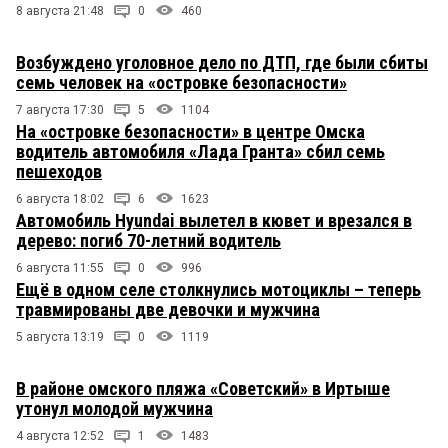
8 августа 21:48
0
460
Возбуждено уголовное дело по ДТП, где были сбиты
семь человек на «островке безопасности»
7 августа 17:30
5
1104
На «островке безопасности» в центре Омска
водитель автомобиля «Лада Гранта» сбил семь
пешеходов
6 августа 18:02
6
1623
Автомобиль Hyundai вылетел в кювет и врезался в
дерево: погиб 70-летний водитель
6 августа 11:55
0
996
Ещё в одном селе столкнулись мотоциклы – теперь
травмированы две девочки и мужчина
5 августа 13:19
0
1119
В районе омского пляжа «Советский» в Иртыше
утонул молодой мужчина
4 августа 12:52
1
1483