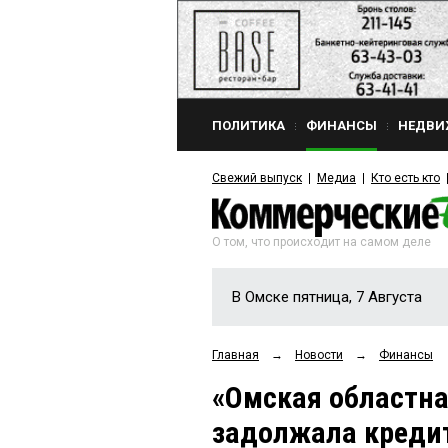
ПОЛИТИКА
ФИНАНСЫ
НЕДВИ
Свежий выпуск
Медиа
Кто есть кто
О том, что происходит на самом деле
В Омске пятница, 7 Августа
Главная
→
Новости
→
Финансы
«Омская областна
задолжала кредит