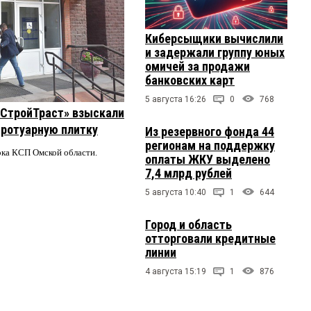
Киберсыщики вычислили
и задержали группу юных
омичей за продажи
банковских карт
5 августа 16:26
0
768
 «СтройТраст» взыскали
 тротуарную плитку
Из резервного фонда 44
регионам на поддержку
ерка КСП Омской области.
оплаты ЖКУ выделено
7,4 млрд рублей
5 августа 10:40
1
644
Город и область
отторговали кредитные
линии
4 августа 15:19
1
876