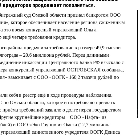
й кредиторов продолжает пополняться.
рбитражный суд Омской области признал банкротом ООО
ния», которое обеспечивает население региона сжиженным
. За это время конкурсный управляющий Ольга
ещё четыре требования кредитора.
го района предъявила требование в размере 49,9 тысячи
лгограда – 20,6 миллиона рублей. Перед длинными
ъединение инкассации Центрального Банка РФ взыскало с
 Вчера конкурсный управляющий ОСТРОВСКАЯ сообщила,
ия» взыскивает с ООО «ООГК» 160,2 тысячи рублей по
ли себя в реестр ещё в ходе процедуры наблюдения,
С по Омской области, которое и потребовало признать
е приёма требований заявило о долге перед государством
. Другие крупнейшие кредиторы – ООО «Нафта» из
ублей) и ООО «Эко Групп» из Омска (12,7 миллиона
й управляющий единственного учредителя ООГК Дениса