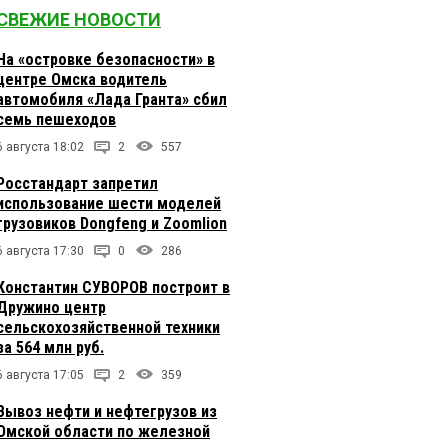
СВЕЖИЕ НОВОСТИ
На «островке безопасности» в
центре Омска водитель
автомобиля «Лада Гранта» сбил
семь пешеходов
6 августа 18:02
2
557
Росстандарт запретил
использование шести моделей
грузовиков Dongfeng и Zoomlion
6 августа 17:30
0
286
Константин СУВОРОВ построит в
Дружино центр
сельскохозяйственной техники
за 564 млн руб.
6 августа 17:05
2
359
Вывоз нефти и нефтегрузов из
Омской области по железной