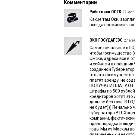
Комментарии
Работники ООГК
27 мая 
Какие там Оки, зарпла
всегда премиями к кон
ОКО ГОСУДАРЕВО
27 мая
Самое печальное в ГО
чтобы госимущество (
Омске, адреса все в о
и сейчас и в праздник
созданной Губернаторо
что это госимущество
платят аренду, не соде
ПОЛУЧАЛИ ПЛАТУ ОТ НА
штрафы по 500 рублей
кредиторов хотят это 
дальше без газа. В ГО
не будет))) Печально 
Губернатора В.П. Хоце
компании, фактически
правопорядка и люди 
годы.Мы из Москвы всё
подчиненных и некото