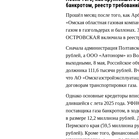
банкротом, реестр требовани
Прошёл месяц после того, как А
«Омская областная газовая компа
газом в газгольдерах и баллонах
ОСТРОВСКАЯ включила в реестр 
Сначала администрация Полтавско
рублей, а ООО «Автонорм» из Во
выходными, 8 мая, Российское об
должника 111,6 тысячи рублей.
что АО «Омскгазстройэксплуатац
договорам транспортировки газа.
Однако основные кредиторы вписа
длившейся с лета 2025 года. УФН
поставщика газа банкротом, в ход
в размере 12,2 миллиона рублей
Пермского края (59,5 миллиона р
рублей). Кроме того, финансовы