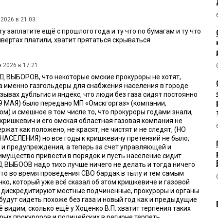
2026 в 21:03:
ту заплатите ещё с прошлого года и ту что по бумагам и ту что
вертах платили, хватит прятаться скрываться
 2026 в 17:21:
Д ВЫБОРОВ, что некоторые омские прокуроры не хотят,
а именно газгольдеры для снабжения населения в городе
тзывах дубльгис и яндекс, что люди без газа сидят постоянно
 9 МАЯ) было передано МП «Омскгоргаз» (компании,
м) и смешное в том числе то, что прокуроры годами знали,
 кришкевич и его омская областная газовая компания не
ржат как положено, не красят, не чистят и не следят, (НО
СЕЛЕНИЯ) но все годы к кришкевичу претензий не было,
 и предупреждения, а теперь за счет управляющей и
имущество привести в порядок и пусть население сидит
Д ВЫБООВ надо тихо лучше ничего не делать и тогда ничего
что во время проведения СВО бардак в тылу и тем самым
нко, который уже всё сказал об этом кришкевиче и газовой
 дискредитируют местные подчиненные, прокуроры и органы
будут сидеть похоже без газа и новый год как и предыдущие
 видим, сколько ещё у Хоценко В.П. хватит терпения таких
рых прокуроров и полицейских в регионе терпеть