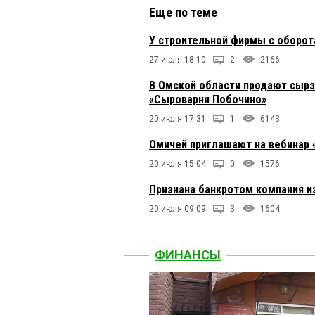
Еще по теме
У строительной фирмы с оборот
27 июля 18:10
2
2166
В Омской области продают сырз
«Сыроварня Побочино»
20 июля 17:31
1
6143
Омичей приглашают на вебинар 
20 июля 15:04
0
1576
Признана банкротом компания и
20 июля 09:09
3
1604
ФИНАНСЫ