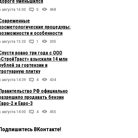
дороге уменьшился
6 августа 16:00
0
468
Современные
косметологические процедуры:
возможности и особенности
6 августа 15:20
1
305
Спустя ровно три года с ООО
«СтройТраст» взыскали 14 млн
рублей за гортензии и
тротуарную плитку
6 августа 14:39
4
434
Правительство РФ официально
разрешило продавать бензин
Евро-2 и Евро-3
6 августа 14:00
4
455
Подпишитесь ВКонтакте!