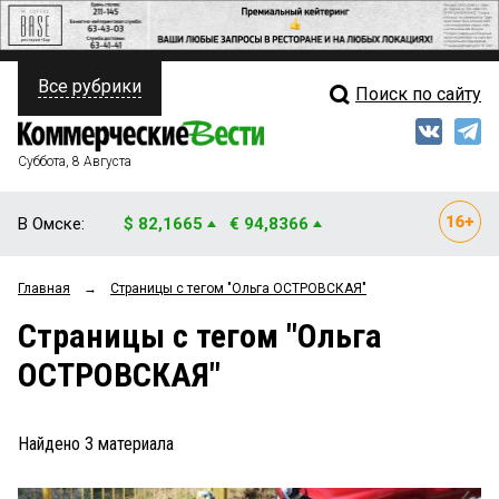
Все рубрики
Поиск по сайту
ПОЛИТИКА
Свежий выпуск
Медиа
ФИНАНСЫ
Суббота, 8 Августа
Кто есть кто
НЕДВИЖИМОСТЬ
В Омске:
$ 82,1665
€ 94,8366
Интервью
БИЗНЕС
Главная
→
Страницы c тегом "Ольга ОСТРОВСКАЯ"
Мнения
ОБЩЕСТВО
Страницы c тегом "Ольга
Рейтинги
ЗАКОН
ОСТРОВСКАЯ"
Блоги
НОВОСТИ КОМПАНИЙ
Архив
Найдено
3
материала
ПРОИСШЕСТВИЯ
СТИЛЬ ЖИЗНИ