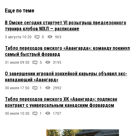
Еще по теме
В Омске сегодня стартует VI розыгрыш предсезонного
турнира клубов МХЛ — расписание
3 августа 10:20
0
963
Табло переходов омского «Авангарда»: команду покинул
самый быстрый форвард
31 июля 09:30
5
3193
О завершении игровой хоккейной карьеры объявил экс-
нападающий «Авангард»
30 июля 17:50
1
2992
Табло переходов омского ХК «Авангард»: подписан
контракт с универсальным канадским форвардом
30 июля 10:30
1
1707