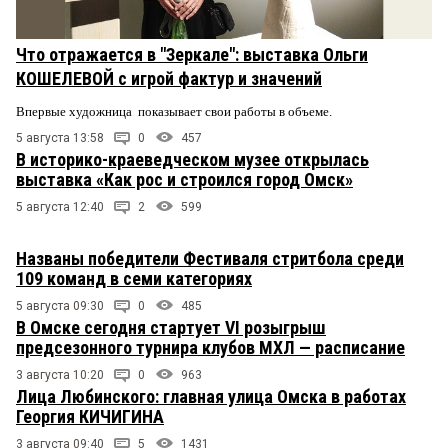
Что отражается в "Зеркале": выставка Ольги
КОШЕЛЕВОЙ с игрой фактур и значений
Впервые художница показывает свои работы в объеме.
5 августа 13:58
0
457
В историко-краеведческом музее открылась
выставка «Как рос и строился город Омск»
5 августа 12:40
2
599
Названы победители Фестиваля стритбола среди
109 команд в семи категориях
5 августа 09:30
0
485
В Омске сегодня стартует VI розыгрыш
предсезонного турнира клубов МХЛ — расписание
3 августа 10:20
0
963
Лица Любинского: главная улица Омска в работах
Георгия КИЧИГИНА
3 августа 09:40
5
1431