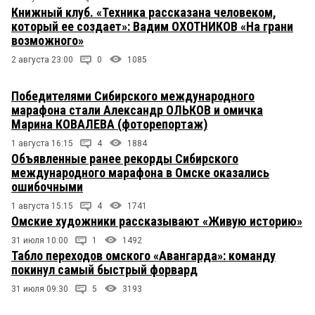
Книжный клуб. «Техника рассказана человеком,
который ее создает»: Вадим ОХОТНИКОВ «На грани
возможного»
2 августа 23:00
0
1085
Победителями Сибирского международного
марафона стали Александр ОЛЬКОВ и омичка
Марина КОВАЛЕВА (фоторепортаж)
1 августа 16:15
4
1884
Объявленные ранее рекорды Сибирского
международного марафона в Омске оказались
ошибочными
1 августа 15:15
4
1741
Омские художники рассказывают «Живую историю»
31 июля 10:00
1
1492
Табло переходов омского «Авангарда»: команду
покинул самый быстрый форвард
31 июля 09:30
5
3193