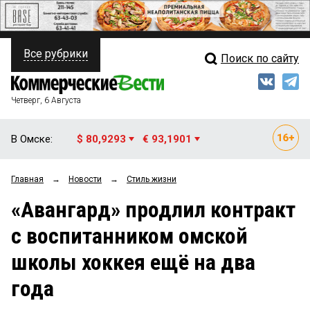
Все рубрики
Поиск по сайту
ПОЛИТИКА
Свежий выпуск
Медиа
ФИНАНСЫ
Четверг, 6 Августа
Кто есть кто
НЕДВИЖИМОСТЬ
В Омске:
$ 80,9293
€ 93,1901
Интервью
БИЗНЕС
Главная
→
Новости
→
Стиль жизни
Мнения
ОБЩЕСТВО
«Авангард» продлил контракт
Рейтинги
ЗАКОН
с воспитанником омской
Блоги
НОВОСТИ КОМПАНИЙ
школы хоккея ещё на два
Архив
ПРОИСШЕСТВИЯ
года
СТИЛЬ ЖИЗНИ