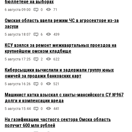
бюллетене на выборах
6 августа 09:00
0
71
Омская область ввела режим ЧС в агросекторе из-за
засухи
5 августа 18:07
6
439
КСУ взялся за ремонт межквартальных проездов на
крупнейшем омском кладбище
5 августа 17:25
2
622
Киберсыщики вычислили и задержали группу юных
омичей за продажи банковских карт
5 августа 16:26
0
521
Машинист катка взыскал с ханты-мансийского СУ №967
долги и компенсации вреда
5 августа 15:44
0
441
На газификацию частного сектора Омска область
получит 600 млн рублей