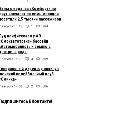
Залы ожидания «Комфорт» на
двух вокзалах за семь месяцев
посетили 2,5 тысячи пассажиров
7 августа 15:45
1
384
Суд конфисковал у АО
«Омскавтотранс» бассейн
«Автомобилист» и землю в
центре города
7 августа 15:01
4
659
Генеральный директор покинул
женский волейбольный клуб
«Омичка»
7 августа 14:00
2
506
Подпишитесь ВКонтакте!