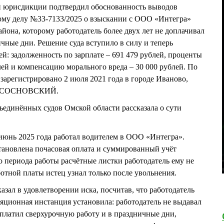
й юрисдикции подтвердил обоснованность выводов
ому делу №33-7133/2025 о взыскании с ООО «Интегра»
йона, которому работодатель более двух лет не доплачивал
ичные дни. Решение суда вступило в силу и теперь
й: задолженность по зарплате – 691 479 рублей, проценты
лей и компенсацию морального вреда – 30 000 рублей. По
регистрировано 2 июля 2021 года в городе Иваново,
лег СОСНОВСКИЙ.
бъединённых судов Омской области рассказала о сути
 июнь 2025 года работал водителем в ООО «Интегра».
тановлена почасовая оплата и суммированный учёт
о периода работы расчётные листки работодатель ему не
ботной платы истец узнал только после увольнения.
зал в удовлетворении иска, посчитав, что работодатель
ляционная инстанция установила: работодатель не выдавал
оплатил сверхурочную работу и в праздничные дни,