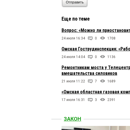
Отправить
Еще по теме
Вопрос: «Можно ли приостанови
24 июля 16:34
0
1708
Омская Гострудинспекция: «Раб
24 июля 14:04
0
1136
Ремонтникам моста у Телецентр
вмешательства силовиков
21 июля 11:22
7
1689
«Омская областная газовая ком
17 июля 16:31
3
2391
ЗАКОН