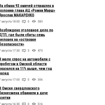
За обман 93 омичей отправлен в
колонию глава АЦ «Ромни Марш»
Ярослав МАКАРЕНКО
7 августа 18:00
0
383
Возбуждено уголовное дело по
ДТП, где были сбиты семь
человек на «островке
безопасности»
7 августа 17:30
3
473
В июле спрос на автомобили с
пробегом в Омской области
оказался на 11% выше, чем год
назад
7 августа 17:00
0
306
В Омске свердловского
бизнесмена обвинили в даче
взятки
7 августа 16:30
0
516