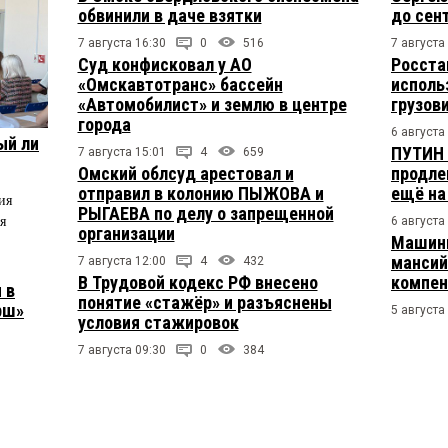
обвинили в даче взятки
до сен
7 августа 16:30
0
516
7 августа
Суд конфисковал у АО
Росста
«Омскавтотранс» бассейн
исполь
«Автомобилист» и землю в центре
грузов
города
6 августа
ый ли
ПУТИН 
7 августа 15:01
4
659
Омский облсуд арестовал и
продле
отправил в колонию ПЫЖОВА и
ещё на
ия
РЫГАЕВА по делу о запрещенной
я
6 августа
организации
Машини
мансий
7 августа 12:00
4
432
В Трудовой кодекс РФ внесено
компен
 в
понятие «стажёр» и разъяснены
рш»
5 августа
условия стажировок
7 августа 09:30
0
384