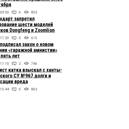
тября
 09:00
6
853
ндарт запретил
зование шести моделей
иков Dongfeng и Zoomlion
 17:30
0
615
подписал закон о новом
нии «гаражной амнистии»
 пять лет
 11:10
2
746
ст катка взыскал с ханты-
ского СУ №967 долги и
сации вреда
 15:44
0
863