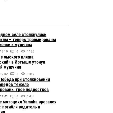
одном селе столкнулись
клы – теперь травмированы
вочки и мужчина
 13:19
0
1126
не омского пляжа
ский» в Иртыше утонул
й мужчина
 12:52
1
1489
 Победа при столкновении
опедов тяжело
рованы трое подростков
 11:41
0
1456
е мотоцикл Yamaha врезался
: погибли водитель и
жир