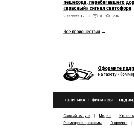
пешехода, перебегавшего дор
«красный» сигнал светофора
9 августа 12:00
0
236
Все происшествия
→
Оформите подп
на газету «Комме
ПОЛИТИКА
ФИНАНСЫ
НЕДВИ
Свежий выпуск
Медиа
Кто есть
Размещение рекламы
О проекте