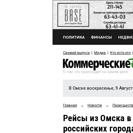
ПОЛИТИКА
ФИНАНСЫ
НЕДВИ
Свежий выпуск
Медиа
Кто есть кто
О том, что происходит на самом деле
В Омске воскресенье, 9 Август
Главная
→
Новости
→
Происшест
Рейсы из Омска в
российских город