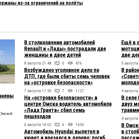
ержаны из-за ограничений на полёты
В столкновении автомобилей
Ещё в 
Renault и «Лады» пострадали две
мотоци
женщины и двое детей
две де
8 августа 21:48
0
476
5 августа
Возбуждено уголовное дело по
В райо
ДТП, где были сбиты семь человек
«Совет
на «островке безопасности»
молодо
7 августа 17:30
7
1127
4 августа
ранены
На «островке безопасности» в
В селе
центре Омска водитель автомобиля
двух м
«Лада Гранта» сбил семь
травми
 Омской
пешеходов
4 августа
В Омск
6 августа 18:02
6
1636
Автомобиль Hyundai вылетел в
в столб
кювет и врезался в дерево: погиб
пасса