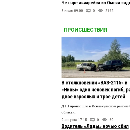
Четыре авиарейса из Омска зад
8 июля 09:00
0
2162
ПРОИСШЕСТВИЯ
В столкновении «ВАЗ-2115» и
«Нивы» один человек погиб, 
двое взрослых и трое детей
ДТП произошло в Исилькульском районе
области.
9 августа 17:15
0
60
Водитель «Лады» ночью сбил