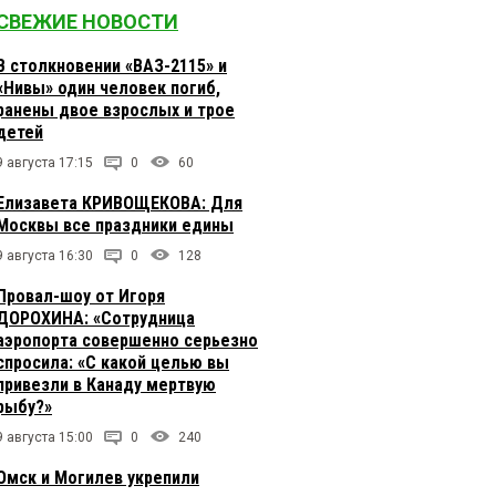
СВЕЖИЕ НОВОСТИ
В столкновении «ВАЗ-2115» и
«Нивы» один человек погиб,
ранены двое взрослых и трое
детей
9 августа 17:15
0
60
Елизавета КРИВОЩЕКОВА: Для
Москвы все праздники едины
9 августа 16:30
0
128
Провал-шоу от Игоря
ДОРОХИНА: «Сотрудница
аэропорта совершенно серьезно
спросила: «С какой целью вы
привезли в Канаду мертвую
рыбу?»
9 августа 15:00
0
240
Омск и Могилев укрепили