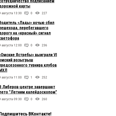
сотрудничество подписанием
дорожной карты
9 августа 13:30
0
227
Водитель «Лады» ночью сбил
пешехода, перебегавшего
дорогу на «красный» сигнал
светофора
9 августа 12:00
0
236
«Омские Ястребы» выиграли VI
омский розыгрыш
предсезонного турнира клубов
МХЛ
9 августа 11:00
1
252
В Либеров-центре завершают
лето "Летним калейдоскопом"
9 августа 09:30
0
260
Подпишитесь ВКонтакте!