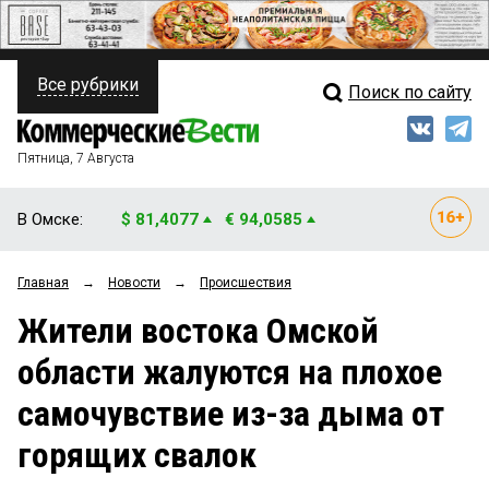
Все рубрики
Поиск по сайту
ПОЛИТИКА
Свежий выпуск
Медиа
ФИНАНСЫ
Пятница, 7 Августа
Кто есть кто
НЕДВИЖИМОСТЬ
В Омске:
$ 81,4077
€ 94,0585
Интервью
БИЗНЕС
Главная
→
Новости
→
Происшествия
Мнения
ОБЩЕСТВО
Жители востока Омской
Рейтинги
ЗАКОН
области жалуются на плохое
Блоги
НОВОСТИ КОМПАНИЙ
самочувствие из-за дыма от
Архив
ПРОИСШЕСТВИЯ
горящих свалок