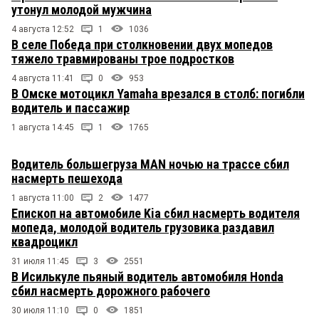
утонул молодой мужчина
4 августа 12:52
1
1036
В селе Победа при столкновении двух мопедов
тяжело травмированы трое подростков
4 августа 11:41
0
953
В Омске мотоцикл Yamaha врезался в столб: погибли
водитель и пассажир
1 августа 14:45
1
1765
Водитель большегруза MAN ночью на трассе сбил
насмерть пешехода
1 августа 11:00
2
1477
Епископ на автомобиле Kia сбил насмерть водителя
мопеда, молодой водитель грузовика раздавил
квадроцикл
31 июля 11:45
3
2551
В Исилькуле пьяный водитель автомобиля Honda
сбил насмерть дорожного рабочего
30 июля 11:10
0
1851