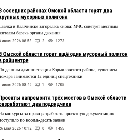
В соседних районах Омской области горят два
крупных мусорных полигона
Свалка в Калачинске загорелась снова: МЧС советует местным
жителям беречь органы дыхания
8 июня 2026 08:58
2
1273
В Омской области горит ещё один мусорный полигон
в райцентре
По данным администрации Кормиловского района, тушением
пожара занимаются 12 единиц спецтехники
1 июня 2026 08:49
1
1705
Проекты капремонта трёх мостов в Омской области
разработают два подрядчика
На конкурсы за право разработать проектную документацию
поступило по восемь-десять заявок
26 мая 2026 10:12
0
1455