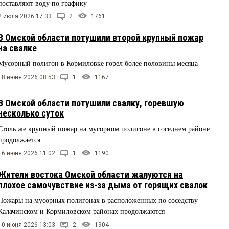
поставляют воду по графику
2 июля 2026 17:33
2
1761
В Омской области потушили второй крупный пожар
на свалке
Мусорный полигон в Кормиловке горел более половины месяца
18 июня 2026 08:53
1
1167
В Омской области потушили свалку, горевшую
несколько суток
Столь же крупный пожар на мусорном полигоне в соседнем районе
продолжается
16 июня 2026 11:02
1
1190
Жители востока Омской области жалуются на
плохое самочувствие из-за дыма от горящих свалок
Пожары на мусорных полигонах в расположенных по соседству
Калачинском и Кормиловском районах продолжаются
10 июня 2026 13:03
2
1904