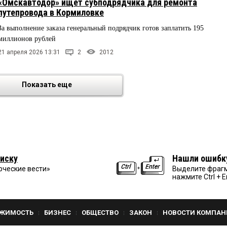
«Омскавтодор» ищет субподрядчика для ремонта
путепровода в Кормиловке
За выполнение заказа генеральный подрядчик готов заплатить 195
миллионов рублей
21 апреля 2026 13:31
2
2012
Показать еще
иску
Нашли ошибк
рческие вести»
Выделите фрагм
нажмите Ctrl + E
ЖИМОСТЬ
БИЗНЕС
ОБЩЕСТВО
ЗАКОН
НОВОСТИ КОМПАН