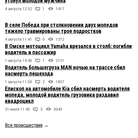
утонул молодой мужчина
4 августа 12:52
1
1417
В селе Победа при столкновении двух мопедов
тяжело травмированы трое подростков
4 августа 11:41
0
1372
В Омске мотоцикл Yamaha врезался в столб: погибли
водитель и пассажир
1 августа 14:45
1
2151
Водитель большегруза MAN ночью на трассе сбил
насмерть пешехода
1 августа 11:00
2
1857
Епископ на автомобиле Kia сбил насмерть водителя
мопеда, молодой водитель грузовика раздавил
квадроцикл
31 июля 11:45
3
3043
Все происшествия
→