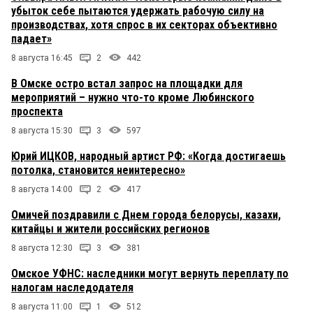
убыток себе пытаются удержать рабочую силу на
производствах, хотя спрос в их секторах объективно
падает»
8 августа 16:45
2
442
В Омске остро встал запрос на площадки для
мероприятий – нужно что-то кроме Любинского
проспекта
8 августа 15:30
3
597
Юрий ИЦКОВ, народный артист РФ: «Когда достигаешь
потолка, становится неинтересно»
8 августа 14:00
2
417
Омичей поздравили с Днем города белорусы, казахи,
китайцы и жители российских регионов
8 августа 12:30
3
381
Омское УФНС: наследники могут вернуть переплату по
налогам наследодателя
8 августа 11:00
1
512