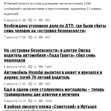
В Омской области за сутки в дежурные части поступило 1540
сообщений о происшествиях и преступлениях, задержаны 11 пьяных
водителей.
8 августа 21:48
0
302
Возбуждено уголовное дело по ДТП, где были сбиты
семь человек на «островке безопасности»
7 августа 17:30
4
932
На «островке безопасности» в центре Омска
водитель автомобиля «Лада Гранта» сбил семь
пешеходов
6 августа 18:02
6
1492
Автомобиль Hyundai вылетел в кювет и врезался в
дерево: погиб 70-летний водитель
6 августа 11:55
0
929
Ещё в одном селе столкнулись мотоциклы – теперь
травмированы две девочки и мужчина
5 августа 13:19
0
1050
В районе омского пляжа «Советский» в Иртыше