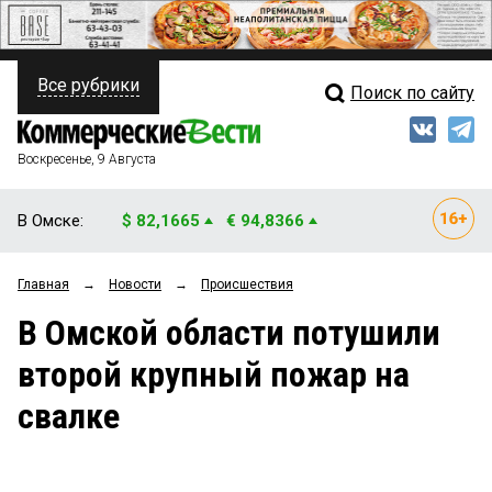
Все рубрики
Поиск по сайту
ПОЛИТИКА
Свежий выпуск
Медиа
ФИНАНСЫ
Воскресенье, 9 Августа
Кто есть кто
НЕДВИЖИМОСТЬ
В Омске:
$ 82,1665
€ 94,8366
Интервью
БИЗНЕС
Главная
→
Новости
→
Происшествия
Мнения
ОБЩЕСТВО
В Омской области потушили
Рейтинги
ЗАКОН
второй крупный пожар на
Блоги
НОВОСТИ КОМПАНИЙ
свалке
Архив
ПРОИСШЕСТВИЯ