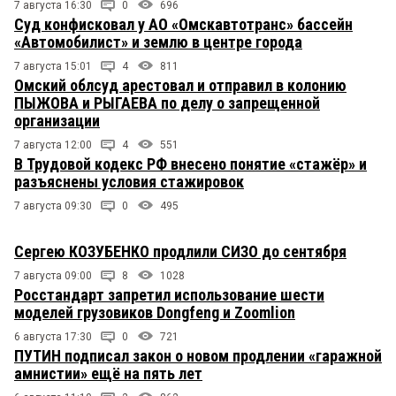
7 августа 16:30
0
696
Суд конфисковал у АО «Омскавтотранс» бассейн
«Автомобилист» и землю в центре города
7 августа 15:01
4
811
Омский облсуд арестовал и отправил в колонию
ПЫЖОВА и РЫГАЕВА по делу о запрещенной
организации
7 августа 12:00
4
551
В Трудовой кодекс РФ внесено понятие «стажёр» и
разъяснены условия стажировок
7 августа 09:30
0
495
Сергею КОЗУБЕНКО продлили СИЗО до сентября
7 августа 09:00
8
1028
Росстандарт запретил использование шести
моделей грузовиков Dongfeng и Zoomlion
6 августа 17:30
0
721
ПУТИН подписал закон о новом продлении «гаражной
амнистии» ещё на пять лет