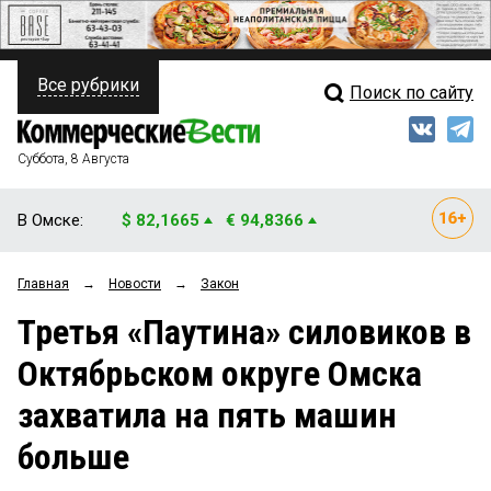
Все рубрики
Поиск по сайту
ПОЛИТИКА
Свежий выпуск
Медиа
ФИНАНСЫ
Суббота, 8 Августа
Кто есть кто
НЕДВИЖИМОСТЬ
В Омске:
$ 82,1665
€ 94,8366
Интервью
БИЗНЕС
Главная
→
Новости
→
Закон
Мнения
ОБЩЕСТВО
Третья «Паутина» силовиков в
Рейтинги
ЗАКОН
Октябрьском округе Омска
Блоги
НОВОСТИ КОМПАНИЙ
захватила на пять машин
Архив
ПРОИСШЕСТВИЯ
больше