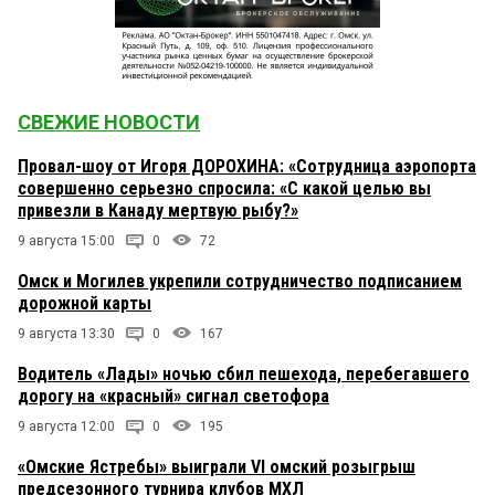
СВЕЖИЕ НОВОСТИ
Провал-шоу от Игоря ДОРОХИНА: «Сотрудница аэропорта
совершенно серьезно спросила: «С какой целью вы
привезли в Канаду мертвую рыбу?»
9 августа 15:00
0
72
Омск и Могилев укрепили сотрудничество подписанием
дорожной карты
9 августа 13:30
0
167
Водитель «Лады» ночью сбил пешехода, перебегавшего
дорогу на «красный» сигнал светофора
9 августа 12:00
0
195
«Омские Ястребы» выиграли VI омский розыгрыш
предсезонного турнира клубов МХЛ