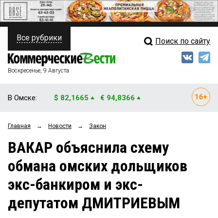
Все рубрики
Поиск по сайту
ПОЛИТИКА
Свежий выпуск
Медиа
ФИНАНСЫ
Воскресенье, 9 Августа
Кто есть кто
НЕДВИЖИМОСТЬ
В Омске:
$ 82,1665
€ 94,8366
Интервью
БИЗНЕС
Главная
→
Новости
→
Закон
Мнения
ОБЩЕСТВО
ВАКАР объяснила схему
Рейтинги
ЗАКОН
обмана омских дольщиков
Блоги
НОВОСТИ КОМПАНИЙ
экс-банкиром и экс-
Архив
ПРОИСШЕСТВИЯ
депутатом ДМИТРИЕВЫМ