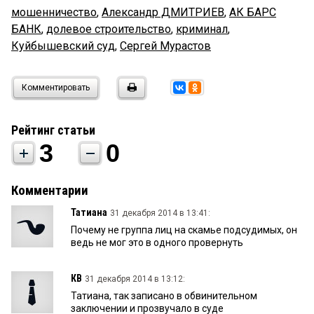
мошенничество
,
Александр ДМИТРИЕВ
,
АК БАРС
БАНК
,
долевое строительство
,
криминал
,
Куйбышевский суд
,
Сергей Мурастов
Комментировать
Рейтинг статьи
3
0
Комментарии
Татиана
31 декабря 2014 в 13:41:
Почему не группа лиц на скамье подсудимых, он
ведь не мог это в одного провернуть
КВ
31 декабря 2014 в 13:12:
Татиана, так записано в обвинительном
заключении и прозвучало в суде