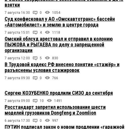
взятки
7 августа 16:30
0
1054
Суд конфисковал у АО «Омскавтотранс» бассейн
«Автомобилист» и землю в центре города
7 августа 15:01
4
1118
Омский облсуд арестовал и отправил в колонию
ПЫЖОВА и РЫГАЕВА по делу о запрещенной
организации
7 августа 12:00
5
830
В Трудовой кодекс РФ внесено понятие «стажёр» и
разъяснены условия стажировок
7 августа 09:30
0
766
Сергею КОЗУБЕНКО продлили СИЗО до сентября
7 августа 09:00
10
1491
Росстандарт запретил использование шести
моделей грузовиков Dongfeng и Zoomlion
6 августа 17:30
0
997
ПУТИН подписал закон о новом продлении «гаражной