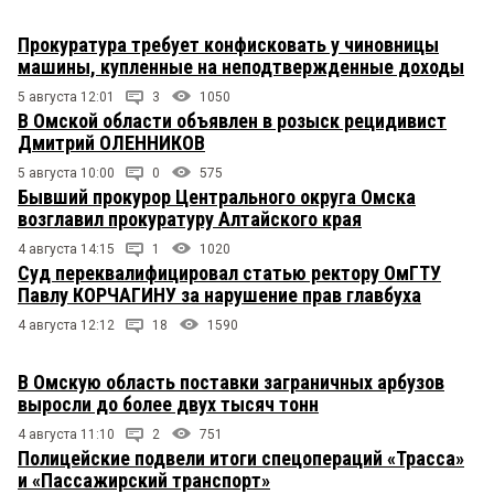
Прокуратура требует конфисковать у чиновницы
машины, купленные на неподтвержденные доходы
5 августа 12:01
3
1050
В Омской области объявлен в розыск рецидивист
Дмитрий ОЛЕННИКОВ
5 августа 10:00
0
575
Бывший прокурор Центрального округа Омска
возглавил прокуратуру Алтайского края
4 августа 14:15
1
1020
Суд переквалифицировал статью ректору ОмГТУ
Павлу КОРЧАГИНУ за нарушение прав главбуха
4 августа 12:12
18
1590
В Омскую область поставки заграничных арбузов
выросли до более двух тысяч тонн
4 августа 11:10
2
751
Полицейские подвели итоги спецопераций «Трасса»
и «Пассажирский транспорт»