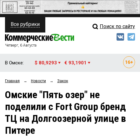
Все рубрики
Поиск по сайту
ПОЛИТИКА
Свежий выпуск
Медиа
ФИНАНСЫ
Четверг, 6 Августа
Кто есть кто
НЕДВИЖИМОСТЬ
В Омске:
$ 80,9293
€ 93,1901
Интервью
БИЗНЕС
Главная
→
Новости
→
Закон
Мнения
ОБЩЕСТВО
Омские "Пять озер" не
Рейтинги
ЗАКОН
поделили с Fort Group бренд
Блоги
НОВОСТИ КОМПАНИЙ
ТЦ на Долгоозерной улице в
Архив
ПРОИСШЕСТВИЯ
Питере