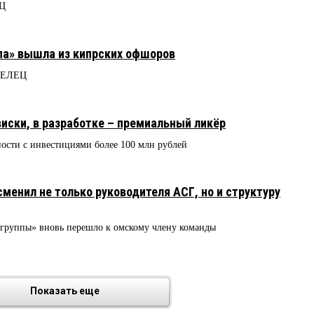
ЕЦ
па» вышла из кипрских офшоров
ТРЕЛЕЦ
виски, в разработке – премиальный ликёр
сти с инвестициями более 100 млн рублей
менил не только руководителя АСГ, но и структуру
 группы» вновь перешло к омскому члену команды
Показать еще