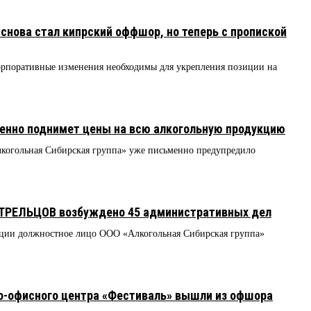
нова стал кипрский оффшор, но теперь с пропиской
рпоративные изменения необходимы для укрепления позиции на
нно поднимет цены на всю алкогольную продукцию
лкогольная Сибирская группа» уже письменно предупредило
СТРЕЛЬЦОВ возбуждено 45 административных дел
ции должностное лицо ООО «Алкогольная Сибирская группа»
о-офисного центра «Фестиваль» вышли из офшора