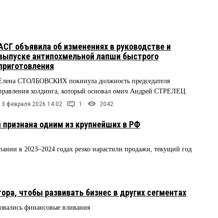
АСГ объявила об изменениях в руководстве и
выпуске антипохмельной лапши быстрого
приготовления
Елена СТОЛБОВСКИХ покинула должность председателя
правления холдинга, который основал омич Андрей СТРЕЛЕЦ
13 февраля 2026 14:02
1
2042
 признана одним из крупнейших в РФ
мпании в 2023–2024 годах резко нарастили продажи, текущий год
ра, чтобы развивать бизнес в других сегментах
овались финансовые вливания