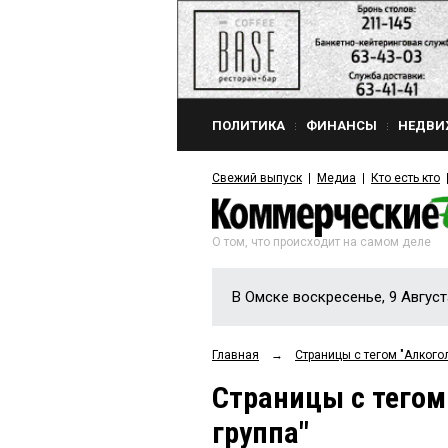
ПОЛИТИКА
ФИНАНСЫ
НЕДВИ
Свежий выпуск
Медиа
Кто есть кто
О том, что происходит на самом деле
В Омске воскресенье, 9 Август
Главная
→
Страницы c тегом "Алкого
Страницы c тегом
группа"