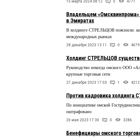
15 марта 2024 08:12
0
4771
Владельцем «Омсквинпрома» с
в Эмиратах
В холдинге СТРЕЛЬЦОВ пояснили: ко
международных рынках
28 декабря 2023 13:11
0
4679
Холдинг СТРЕЛЬЦОВ существе
Руководство некогда омского ООО «А
крупные торговые сети
27 декабря 2023 17:03
1
4212
Против кадровика холдинга 
По инициативе омской Гострудинспек
оштрафовано
26 мая 2023 17:30
0
3286
Бенефициары омского торгов