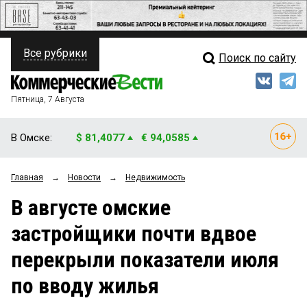
Все рубрики
Поиск по сайту
ПОЛИТИКА
Свежий выпуск
Медиа
ФИНАНСЫ
Пятница, 7 Августа
Кто есть кто
НЕДВИЖИМОСТЬ
В Омске:
$ 81,4077
€ 94,0585
Интервью
БИЗНЕС
Главная
→
Новости
→
Недвижимость
Мнения
ОБЩЕСТВО
В августе омские
Рейтинги
ЗАКОН
застройщики почти вдвое
Блоги
НОВОСТИ КОМПАНИЙ
перекрыли показатели июля
Архив
ПРОИСШЕСТВИЯ
по вводу жилья