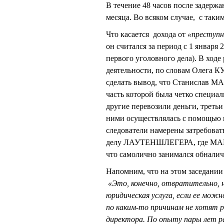
В течение 48 часов после задержа
месяца. Во всяком случае, с таки
Что касается дохода от
«преступ
он считался за период с 1 января 
первого уголовного дела). В ходе
деятельности, по словам Олега
сделать вывод, что Станислав 
часть которой была четко специа
другие перевозили деньги, треть
ними осуществлялась с помощью ш
следователи намерены затребовать
делу ЛАУТЕНШЛЕГЕРА, где МАЦЕЛ
что самолично занимался обналич
Напомним, что на этом заседани
«Это, конечно, отвратительно, н
юридическая услуга, если ее мож
по каким-то причинам не хотят р
директора. По опыту пары лет р