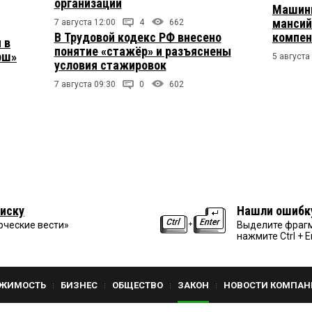
организации
Машини
мансий
7 августа 12:00
4
662
В Трудовой кодекс РФ внесено
компен
 в
понятие «стажёр» и разъяснены
рш»
5 августа
условия стажировок
7 августа 09:30
0
602
иску
Нашли ошибк
рческие вести»
Выделите фрагм
нажмите Ctrl + E
ЖИМОСТЬ
БИЗНЕС
ОБЩЕСТВО
ЗАКОН
НОВОСТИ КОМПАН