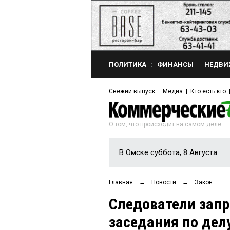
ПОЛИТИКА
ФИНАНСЫ
НЕДВИ
Свежий выпуск
Медиа
Кто есть кто
О том, что происходит на самом деле
В Омске суббота, 8 Августа
Главная
→
Новости
→
Закон
Следователи запр
заседания по де