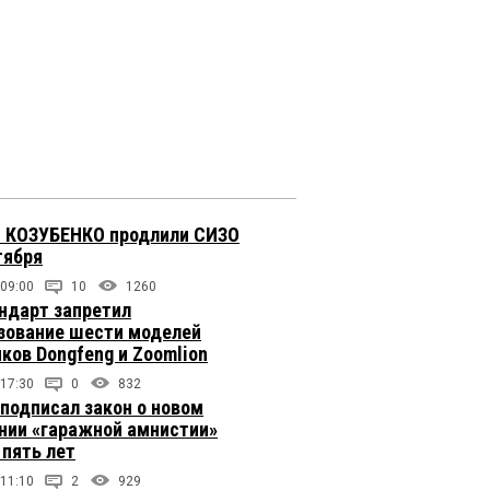
 КОЗУБЕНКО продлили СИЗО
тября
 09:00
10
1260
ндарт запретил
зование шести моделей
иков Dongfeng и Zoomlion
 17:30
0
832
подписал закон о новом
нии «гаражной амнистии»
 пять лет
 11:10
2
929