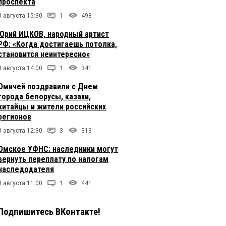
проспекта
8 августа 15:30
1
498
Юрий ИЦКОВ, народный артист
РФ: «Когда достигаешь потолка,
становится неинтересно»
8 августа 14:00
1
341
Омичей поздравили с Днем
города белорусы, казахи,
китайцы и жители российских
регионов
8 августа 12:30
3
313
Омское УФНС: наследники могут
вернуть переплату по налогам
наследодателя
8 августа 11:00
1
441
Подпишитесь ВКонтакте!