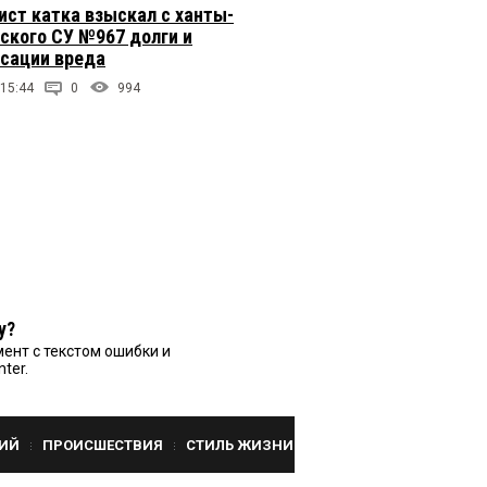
ст катка взыскал с ханты-
ского СУ №967 долги и
сации вреда
 15:44
0
994
у?
ент с текстом ошибки и
nter.
ИЙ
ПРОИСШЕСТВИЯ
СТИЛЬ ЖИЗНИ