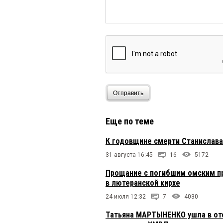
Отправить
Еще по теме
К годовщине смерти Станислав
31 августа 16:45
16
5172
Прощание с погибшим омским 
в лютеранской кирхе
24 июля 12:32
7
4030
Татьяна МАРТЫНЕНКО ушла в от