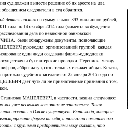
ния суд должен вынести решение об их аресте на два
м обращением следователи в суд обратятся.
ной деятельности»
на сумму свыше 393 миллионов рублей,
2011 года по 14 октября 2014 года (момента возбуждения
 расследования дела по незаконной банковской
 КУЧИНА, были обнаружены документы, позволяющие
МАЦЕЛЕВИЧ руководил организованной группой, каждая
лизирована: одни люди создавали фирмы-однодневки,
и осуществляли бухгалтерские проводки. Переписка между
ифров, аббревиатур, сознательных искажений дат. Кстати,
 протокол судебного заседания от 22 января 2015 года по
ЕВИЧ дает чуть ли не признательные признания о том,
кой.
и Станислав МАЦЕЛЕВИЧ, в частности, заявил следующее:
о мы уже несколько лет этим не занимаемся. Такая
но так назвать, в Омске существует. Есть люди, которые
егистрировать фирмы на себя, а только на номинального
аботы с крупными предприятиями могу сказать, что