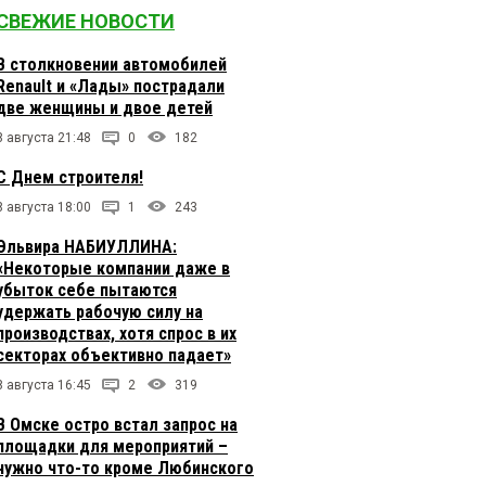
СВЕЖИЕ НОВОСТИ
В столкновении автомобилей
Renault и «Лады» пострадали
две женщины и двое детей
8 августа 21:48
0
182
С Днем строителя!
8 августа 18:00
1
243
Эльвира НАБИУЛЛИНА:
«Некоторые компании даже в
убыток себе пытаются
удержать рабочую силу на
производствах, хотя спрос в их
секторах объективно падает»
8 августа 16:45
2
319
В Омске остро встал запрос на
площадки для мероприятий –
нужно что-то кроме Любинского