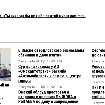
 «Ты никогда бы не ушёл из этой жизни сам — ты
В Омске свердловского бизнесмена
Сергею
обвинили в даче взятки
до сен
7 августа 16:30
0
839
7 августа
Суд конфисковал у АО
Росста
«Омскавтотранс» бассейн
исполь
«Автомобилист» и землю в центре
грузов
города
6 августа
ый ли
ПУТИН 
7 августа 15:01
4
935
Омский облсуд арестовал и
продле
отправил в колонию ПЫЖОВА и
ещё на
ия
РЫГАЕВА по делу о запрещенной
я
6 августа