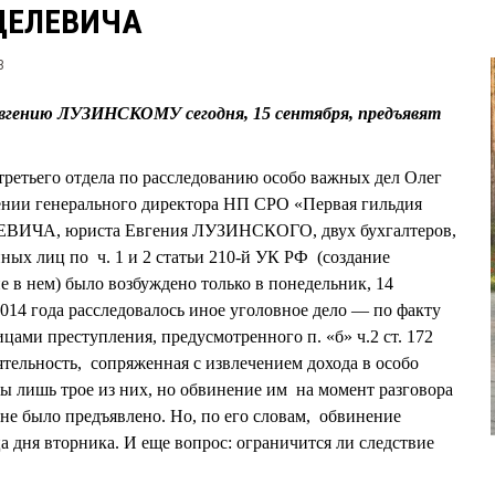
ЦЕЛЕВИЧА
3
ению ЛУЗИНСКОМУ сегодня, 15 сентября, предъявят
ретьего отдела по расследованию особо важных дел Олег
нии генерального директора НП СРО «Первая гильдия
ЕВИЧА, юриста Евгения ЛУЗИНСКОГО, двух бухгалтеров,
ных лиц по ч. 1 и 2 статьи 210-й УК РФ (создание
е в нем) было возбуждено только в понедельник, 14
 2014 года расследовалось иное уголовное дело — по факту
ами преступления, предусмотренного п. «б» ч.2 ст. 172
ятельность, сопряженная с извлечением дохода в особо
ы лишь трое из них, но обвинение им на момент разговора
е было предъявлено. Но, по его словам, обвинение
а дня вторника. И еще вопрос: ограничится ли следствие