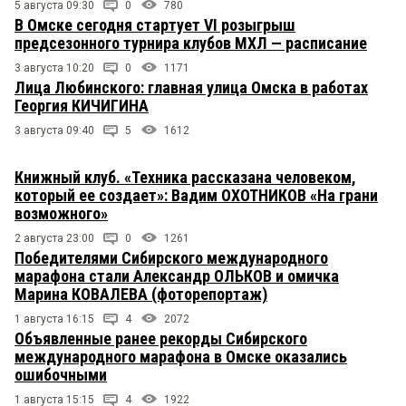
5 августа 09:30
0
780
В Омске сегодня стартует VI розыгрыш
предсезонного турнира клубов МХЛ — расписание
3 августа 10:20
0
1171
Лица Любинского: главная улица Омска в работах
Георгия КИЧИГИНА
3 августа 09:40
5
1612
Книжный клуб. «Техника рассказана человеком,
который ее создает»: Вадим ОХОТНИКОВ «На грани
возможного»
2 августа 23:00
0
1261
Победителями Сибирского международного
марафона стали Александр ОЛЬКОВ и омичка
Марина КОВАЛЕВА (фоторепортаж)
1 августа 16:15
4
2072
Объявленные ранее рекорды Сибирского
международного марафона в Омске оказались
ошибочными
1 августа 15:15
4
1922