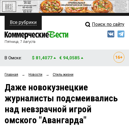
Все рубрики
Поиск по сайту
ПОЛИТИКА
Свежий выпуск
Медиа
ФИНАНСЫ
Пятница, 7 Августа
Кто есть кто
НЕДВИЖИМОСТЬ
В Омске:
$ 81,4077
€ 94,0585
Интервью
БИЗНЕС
Главная
→
Новости
→
Стиль жизни
Мнения
ОБЩЕСТВО
Даже новокузнецкие
Рейтинги
ЗАКОН
журналисты подсмеивались
Блоги
НОВОСТИ КОМПАНИЙ
над невзрачной игрой
Архив
ПРОИСШЕСТВИЯ
омского "Авангарда"
СТИЛЬ ЖИЗНИ