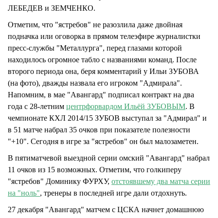
ЛЕБЕДЕВ и ЗЕМЧЕНКО.
Отметим, что "ястребов" не разозлила даже двойная
подначка или оговорка в прямом телеэфире журналистки
пресс-службы "Металлурга", перед глазами которой
находилось огромное табло с названиями команд. После
второго периода она, беря комментарий у Ильи ЗУБОВА
(на фото), дважды назвала его игроком "Адмирала".
Напомним, в мае "Авангард" подписал контракт на два
года с 28-летним
центрфорвардом Ильёй ЗУБОВЫМ
. В
чемпионате КХЛ 2014/15 ЗУБОВ выступал за "Адмирал" и
в 51 матче набрал 35 очков при показателе полезности
"+10". Сегодня в игре за "ястребов" он был малозаметен.
В пятиматчевой выездной серии омский "Авангард" набрал
11 очков из 15 возможных. Отметим, что голкиперу
"ястребов" Доминику ФУРХУ,
отстоявшему два матча серии
на "ноль"
, тренеры в последней игре дали отдохнуть.
27 декабря "Авангард" матчем с ЦСКА начнет домашнюю