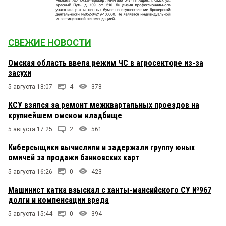
СВЕЖИЕ НОВОСТИ
Омская область ввела режим ЧС в агросекторе из-за
засухи
5 августа 18:07
4
378
КСУ взялся за ремонт межквартальных проездов на
крупнейшем омском кладбище
5 августа 17:25
2
561
Киберсыщики вычислили и задержали группу юных
омичей за продажи банковских карт
5 августа 16:26
0
423
Машинист катка взыскал с ханты-мансийского СУ №967
долги и компенсации вреда
5 августа 15:44
0
394