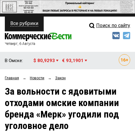
Все рубрики
Поиск по сайту
ПОЛИТИКА
Свежий выпуск
Медиа
ФИНАНСЫ
Четверг, 6 Августа
Кто есть кто
НЕДВИЖИМОСТЬ
В Омске:
$ 80,9293
€ 93,1901
Интервью
БИЗНЕС
Главная
→
Новости
→
Закон
Мнения
ОБЩЕСТВО
За вольности с ядовитыми
Рейтинги
ЗАКОН
отходами омские компании
Блоги
НОВОСТИ КОМПАНИЙ
бренда «Мерк» угодили под
Архив
ПРОИСШЕСТВИЯ
уголовное дело