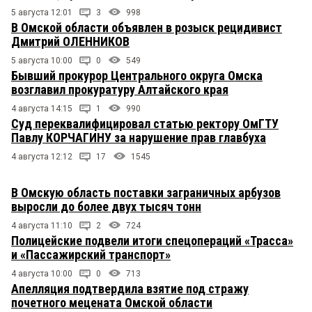
5 августа 12:01
3
998
В Омской области объявлен в розыск рецидивист
Дмитрий ОЛЕННИКОВ
5 августа 10:00
0
549
Бывший прокурор Центрального округа Омска
возглавил прокуратуру Алтайского края
4 августа 14:15
1
990
Суд переквалифицировал статью ректору ОмГТУ
Павлу КОРЧАГИНУ за нарушение прав главбуха
4 августа 12:12
17
1545
В Омскую область поставки заграничных арбузов
выросли до более двух тысяч тонн
4 августа 11:10
2
724
Полицейские подвели итоги спецопераций «Трасса»
и «Пассажирский транспорт»
4 августа 10:00
0
713
Апелляция подтвердила взятие под стражу
почетного мецената Омской области