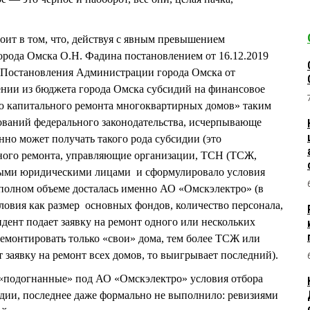
т в том, что, действуя с явным превышением
рода Омска О.Н. Фадина постановлением от 16.12.2019
 Постановления Администрации города Омска от
ении из бюджета города Омска субсидий на финансовое
ию капитального ремонта многоквартирных домов» таким
ований федерального законодательства, исчерпывающе
нно может получать такого рода субсидии (это
ного ремонта, управляющие организации, ТСН (ТСЖ,
ными юридическими лицами и сформулировало условия
 полном объеме досталась именно АО «Омскэлектро» (в
словия как размер основных фондов, количество персонала,
ндент подает заявку на ремонт одного или нескольких
ремонтировать только «свои» дома, тем более ТСЖ или
 заявку на ремонт всех домов, то выигрывает последний).
одогнанные» под АО «Омскэлектро» условия отбора
дии, последнее даже формально не выполнило: ревизиями