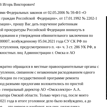
Викторович!
 Федеральных законов от 02.05.2006 № 59-ФЗ «О
 граждан Российской Федерации», от 17.01.1992 № 2202-1
рации», прошу Вас дать поручение работникам
ной прокуратуры Российской Федерации вникнуть в
ледования и утверждения обвинительного заключения по
00007, возбужденному 05.04.2021 года СУ СК РФ по
тупления, предусмотренного п. «в» ч. 3 ст. 286 УК РФ, в
жностных лиц Администрации г. Омска и АО
атно обращался в местные правоохранительные органы с
туплении, связанном с незаконным расходованием одного
убсидии по государственной программе ремонта
под разными предлогами волокитились по простой
— генеральный директор АО «Омскэлектро» А.А.
тора Омской области. Только через год, после моего
021 года в итоге уголовное дело было возбуждено, а до
е — это черное и наоборот, все они, целая пачка,