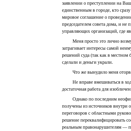
заявлении о преступлении на Ваше
единственным в городе, кто сразу
мировое соглашение о проведении 
председателем совета дома, и не
управляющих организаций, где яв
Меня просто это лично возмуща
затрагивает интересы самой неиму
решений суда (так как в местном 
сделали и деньги украли.
Что же вынудило меня оторва
Не вправе вмешиваться в ход сл
достаточная работа для изобличе
Однако по последним неофициа
получены из источников внутри о
переговоров с областными руко
решение переквалифицировать сос
реальным правонарушителям — п