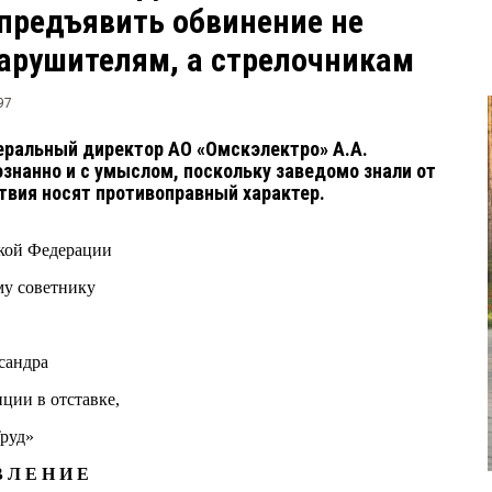
предъявить обвинение не
арушителям, а стрелочникам
97
неральный директор АО «Омскэлектро» А.А.
знанно и с умыслом, поскольку заведомо знали от
х действия носят противоправный характер.
сийской Федерации
ому советнику
ксандра
лиции в отставке,
ком ООО «Труд»
В Л Е Н И Е