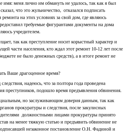
 имя: меня лично им обмануть не удалось, так как я был
 сказал, что это жульничество, отказался подписать
ремонта на этих условиях за свой дом, где являюсь
 предоставил требуемые фигурантами документы на дома
ляюсь учредителем.
ет, так как преступление носит корыстный характер и
щей части населения, кто ждал этот ремонт 10-12 лет после
бюджете не было денежных средств), а в итоге ремонт не
ть Ваше драгоценное время?
едствия, надеюсь, что за полтора года проведена
ния преступников, подошло время предъявления обвинения.
льным, но заслуживающим доверия данным, так как
рганов прокуратуры и следствия, после закулисных
водителями должностными лицами прокуратуры принято
тав на менее тяжкую статью и предъявить обвинение не
одписавшей незаконное постановление О.Н. Фадиной и