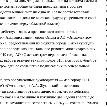
йства доказано, что даже положенные на все дома сметы и
ым домам вообще не были представлены в составе
едставленных смет ни одна из 273 не соответствовала
 как никто на дома не выезжал, будучи уверенными в своей
ве на самом верху областной власти).
действуя с явным превышением должностных
ми Администрации города Омска и АО «Омскэлектро»
 «О предоставлении из бюджета города Омска субсидий
ат по проведению капитального ремонта многоквартирных
.2019 года АО «Омскэлектро» перечислена бюджетная
х работ в размере 997 миллионов 611 тысяч 030 рублей 59
тро» данное соглашение подписал лично генеральный
что оба указанных руководителя — мэр города О.Н.
АО «Омскэлектро» А.А. Жуковский — действовали
 заведомо знали от меня лично о том, что их действия
ак как я им это лично и публично две недели говорил до
они занимались приготовлением к нему — готовили бумаги,