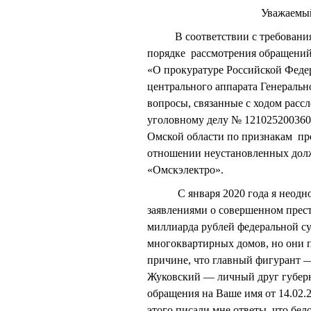
Уважаемый Игорь 
В соответствии с требованиями
порядке рассмотрения обращений
«О прокуратуре Российской Феде
центрального аппарата Генераль
вопросы, связанные с ходом расс
уголовному делу № 121025200360
Омской области по признакам прес
отношении неустановленных дол
«Омскэлектро».
С января 2020 года я неоднокр
заявлениями о совершенном прес
миллиарда рублей федеральной с
многоквартирных домов, но они 
причине, что главный фигурант 
Жуковский — личный друг губерна
обращения на Ваше имя от 14.02.2
этого писали мне ответы, что бело