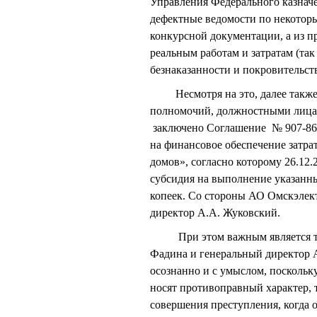
Управления Федерального казначе
дефектные ведомости по некотор
конкурсной документации, а из пр
реальным работам и затратам (так
безнаказанности и покровительст
Несмотря на это, далее также 
полномочий, должностными лица
заключено Соглашение № 907-865
на финансовое обеспечение затр
домов», согласно которому 26.12
субсидия на выполнение указанны
копеек. Со стороны АО Омскэлек
директор А.А. Жуковский.
При этом важным является то, 
Фадина и генеральный директор 
осознанно и с умыслом, поскольку
носят противоправный характер, т
совершения преступления, когда 