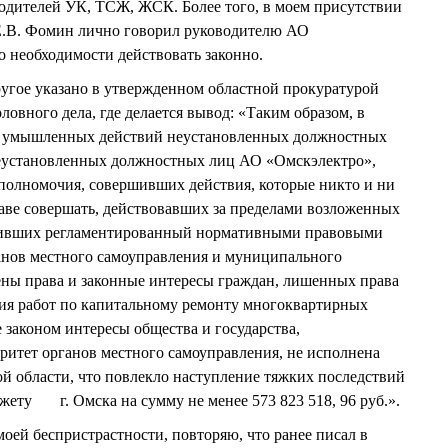
одителей УК, ТСЖ, ЖСК. Более того, в моем присутствии
 Е.В. Фомин лично говорил руководителю АО
 необходимости действовать законно.
е указано в утвержденном областной прокуратурой
овного дела, где делается вывод: «Таким образом, в
ых умышленных действий неустановленных должностных
еустановленных должностных лиц АО «Омскэлектро»,
олномочия, совершивших действия, которые никто и ни
раве совершать, действовавших за пределами возложенных
шивших регламентированный нормативными правовыми
анов местного самоуправления и муниципального
ены права и законные интересы граждан, лишенных права
ия работ по капитальному ремонту многоквартирных
 законом интересы общества и государства,
ритет органов местного самоуправления, не исполнена
й области, что повлекло наступление тяжких последствий
жету г. Омска на сумму не менее 573 823 518, 96 руб.».
 беспристрастности, повторяю, что ранее писал в