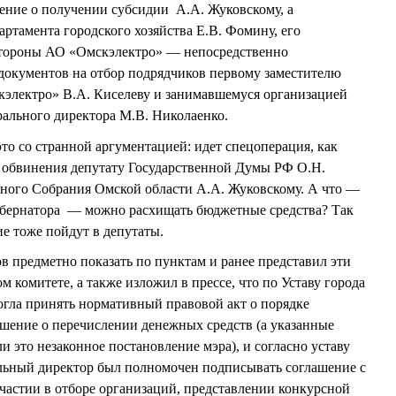
ение о получении субсидии А.А. Жуковскому, а
ртамента городского хозяйства Е.В. Фомину, его
 стороны АО «Омскэлектро» — непосредственно
документов на отбор подрядчиков первому заместителю
кэлектро» В.А. Киселеву и занимавшемуся организацией
ального директора М.В. Николаенко.
 со странной аргументацией: идет спецоперация, как
ь обвинения депутату Государственной Думы РФ О.Н.
ьного Собрания Омской области А.А. Жуковскому. А что —
губернатора — можно расхищать бюджетные средства? Так
ие тоже пойдут в депутаты.
предметно показать по пунктам и ранее представил эти
м комитете, а также изложил в прессе, что по Уставу города
огла принять нормативный правовой акт о порядке
шение о перечислении денежных средств (а указанные
 это незаконное постановление мэра), и согласно уставу
льный директор был полномочен подписывать соглашение с
частии в отборе организаций, представлении конкурсной