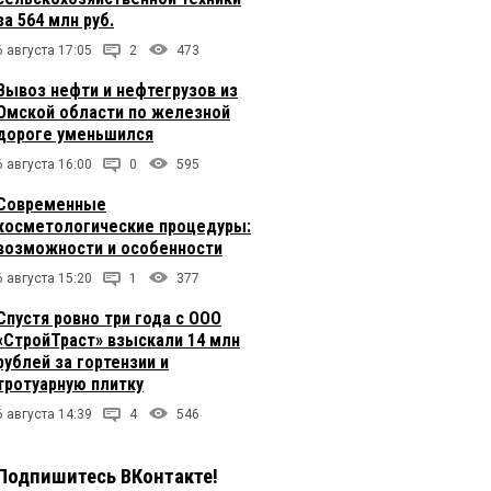
за 564 млн руб.
6 августа 17:05
2
473
Вывоз нефти и нефтегрузов из
Омской области по железной
дороге уменьшился
6 августа 16:00
0
595
Современные
косметологические процедуры:
возможности и особенности
6 августа 15:20
1
377
Спустя ровно три года с ООО
«СтройТраст» взыскали 14 млн
рублей за гортензии и
тротуарную плитку
6 августа 14:39
4
546
Подпишитесь ВКонтакте!