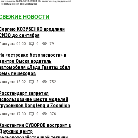
СВЕЖИЕ НОВОСТИ
Сергею КОЗУБЕНКО продлили
СИЗО до сентября
7 августа 09:00
0
79
На «островке безопасности» в
центре Омска водитель
автомобиля «Лада Гранта» сбил
семь пешеходов
6 августа 18:02
3
752
Росстандарт запретил
использование шести моделей
грузовиков Dongfeng и Zoomlion
6 августа 17:30
0
376
Константин СУВОРОВ построит в
Дружино центр
сельскохозяйственной техники