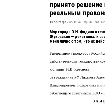
принято решение 
реальным правон
13 сентября 2022 00:47
30
87
Мэр города О.Н. Фадина и ге
Жуковский — действовали осо
меня лично о том, что и
Генеральному прокурору Рос
действительному государственн
юстиции И.В. Краснову
от гражданина РФ Лихачева Але
Владимировича, полковника ми
работающего советни
З А Я 