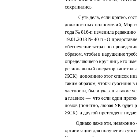
сохранились.
Суть дела, если кратко, состои
должностных полномочий, Мэр го
года № 816-п изменила редакцию
19.01.2018 № 40-п «О предоставл
обеспечение затрат по проведен
образом, чтобы в нарушение треб
определяющего круг лиц, кто име
региональный оператор капиталь
ЖСК), дополнило этот список и
таким образом, чтобы субсидия в
частности, были указаны такие у
а главное — что если один прете
домов (понятно, любая УК будет 
ЖСК), а другой претендент подает
Однако даже эти, незаконно «п
организаций для получения субси