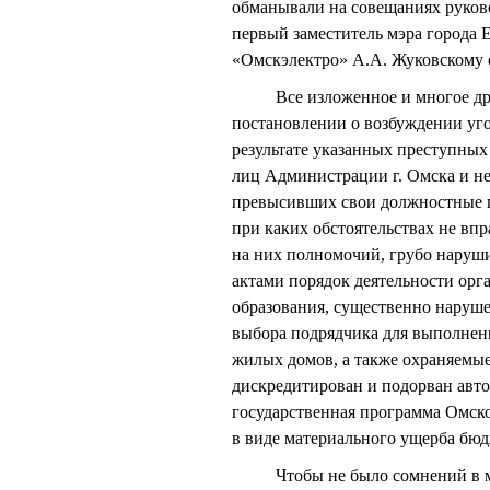
обманывали на совещаниях руков
первый заместитель мэра города
«Омскэлектро» А.А. Жуковскому о
Все изложенное и многое друго
постановлении о возбуждении угол
результате указанных преступн
лиц Администрации г. Омска и н
превысивших свои должностные п
при каких обстоятельствах не вп
на них полномочий, грубо нару
актами порядок деятельности орг
образования, существенно наруш
выбора подрядчика для выполнен
жилых домов, а также охраняемые
дискредитирован и подорван авто
государственная программа Омско
в виде материального ущерба бюд
Чтобы не было сомнений в моей