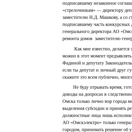
подписавшему незаконное соглаш
«стрелочникам» — директору депа
заместителю Н.Д. Машкову, а со
подписавшему часть конкурсных 
генерального директора АО «Омс
ремонта домов заместителю генер
Как мне известно, делается это
можно в этот момент предъявлят
Фадиной и депутату Законодател
если ты депутат и личный друг 
скажите это всем публично, мног
Не буду отрывать время, готов 
доводы на допросах в следственно
Омска только лично мэр города м
выделения субсидии и принять ре
должностные лица лишь исполняли
АО «Омскэлектро» только генера
городом, принимать решение об у