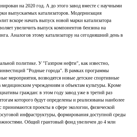
нирован на 2020 год. А до этого завод вместе с научными
арки выпускаемых катализаторов. Модернизация
лит вскоре начать выпуск новой марки катализатора
зволяет увеличить выпуск компонентов бензина на
инга. Аналогов этому катализатору на сегодняшний день в
иальной политике. У "Газпром нефти", как известно,
 инвестиций "Родные города". В рамках программы
ные мероприятия, возводятся новые детские спортивные
а медицинским учреждениям и объектам культуры. Кроме
иативы граждан: в этом году завод уже в третий раз
итогам которого будут определены и реализованы наиболее
с принимаются проекты в сфере экологии, физической
досуговой инфраструктуры, формирования доступной среды
ожностями. Общий грантовый фонд увеличен до 4 млн