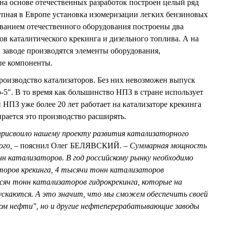
на основе отечественных разработок построен целый ряд
рупная в Европе установка изомеризации легких бензиновых
ванием отечественного оборудования построены два
ов каталитического крекинга и дизельного топлива. А на
заводе производятся элементы оборудования,
ые компоненты.
оизводство катализаторов. Без них невозможен выпуск
-5". В то время как большинство НПЗ в стране использует
НПЗ уже более 20 лет работает на катализаторе крекинга
рается это производство расширять.
рисвоило нашему проекту развития катализаторного
го, –
пояснил Олег БЕЛЯВСКИЙ.
– Суммарная мощность
н катализаторов. В год российскому рынку необходимо
торов крекинга, 4 тысячи тонн катализаторов
сяч тонн катализаторов гидрокрекинга, которые на
пускаются. А это значит, что мы сможем обеспечить своей
ром нефти", но и другие нефтеперерабатывающие заводы