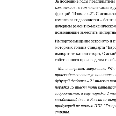
За последние годы предприятием 
комплексов, в том числе самая к
фракций "Изомалк-2". С использо
комплекса гидроочистки – бензин
дочернем ремонтно-механическом 
позволяющие заместить импортн
Импортозамещение затронуло и пр
моторных топлив стандарта "Евро
импортные катализаторы, Омский 
собственного производства и соби
– Министерство энергетики РФ п
производства статус национально
будущей фабрики – 21 тысяча тон
порядка 15 тысяч тонн катализа
гидроочисток и еще порядка 2 ты
сегодняшний день в России не вы
продукцией не только НПЗ "Газп
страны.