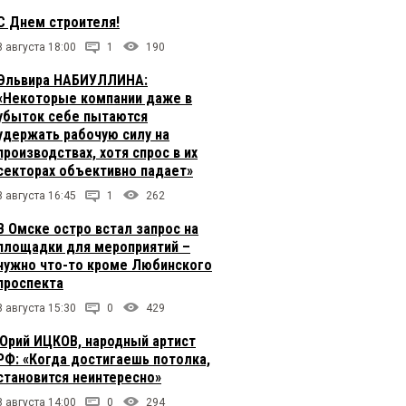
С Днем строителя!
8 августа 18:00
1
190
Эльвира НАБИУЛЛИНА:
«Некоторые компании даже в
убыток себе пытаются
удержать рабочую силу на
производствах, хотя спрос в их
секторах объективно падает»
8 августа 16:45
1
262
В Омске остро встал запрос на
площадки для мероприятий –
нужно что-то кроме Любинского
проспекта
8 августа 15:30
0
429
Юрий ИЦКОВ, народный артист
РФ: «Когда достигаешь потолка,
становится неинтересно»
8 августа 14:00
0
294