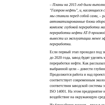
– Планы на 2015 год были выполне
"Газпром нефть", и, касающиеся 
мы ставили перед собой сами, –
р
автоматизированные блоки оборо
комплекс глубокой переработки м
переработки нефти АТ-9 производ
вывести из эксплуатации менее 
переработки.
Если первый этап проходил под э
до 2020 года, завод будят уделя
переработки нефти. Как рассказ
выбранной цели – довести глуби
Продолжится работа и над проект
соответствует современным эколо
соответствия заводской системы
ISO 14001. На этом предприятие н
воздействие на окружающую сред
Из ближайших планов – ввод в э