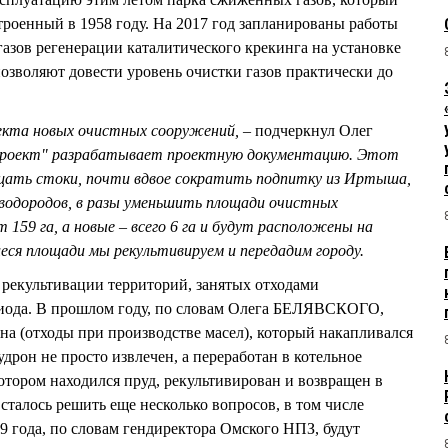
роенный в 1958 году. На 2017 год запланированы работы
газов регенерации каталитического крекинга на установке
позволяют довести уровень очистки газов практически до
екта новых очистных сооружений, –
подчеркнул Олег
роект" разрабатывает проектную документацию. Этот
щать стоки, почти вдвое сократить подпитку из Иртыша,
еводородов, в разы уменьшить площади очистных
159 га, а новые – всего 6 га и будут расположены на
еся площади мы рекультивируем и передадим городу.
рекультивации территорий, занятых отходами
риода. В прошлом году, по словам Олега БЕЛЯВСКОГО,
на (отходы при производстве масел), который накапливался
удрон не просто извлечен, а переработан в котельное
отором находился пруд, рекультивирован и возвращен в
талось решить еще несколько вопросов, в том числе
9 года, по словам гендиректора Омского НПЗ, будут