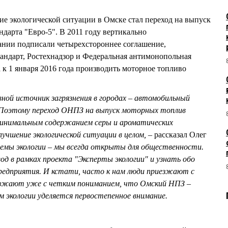
е экологической ситуации в Омске стал переход на выпуск
ндарта "Евро-5". В 2011 году вертикально
нии подписали четырехстороннее соглашение,
андарт, Ростехнадзор и Федеральная антимонопольная
ва к 1 января 2016 года производить моторное топливо
овной источник загрязнения в городах – автомобильный
 Поэтому переход ОНПЗ на выпуск моторных топлив
 минимальным содержанием серы и ароматических
улучшение экологической ситуации в целом,
– рассказал Олег
емы экологии – мы всегда открыты для общественности.
д в рамках проекта "Эксперты экологии" и узнать обо
предприятия. И кстати, часто к нам люди приезжают с
езжают уже с четким пониманием, что Омский НПЗ –
ом экологии уделяется первостепенное внимание.