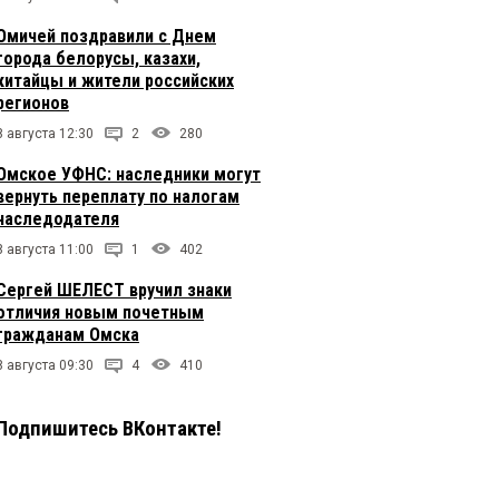
Омичей поздравили с Днем
города белорусы, казахи,
китайцы и жители российских
регионов
8 августа 12:30
2
280
Омское УФНС: наследники могут
вернуть переплату по налогам
наследодателя
8 августа 11:00
1
402
Сергей ШЕЛЕСТ вручил знаки
отличия новым почетным
гражданам Омска
8 августа 09:30
4
410
Подпишитесь ВКонтакте!