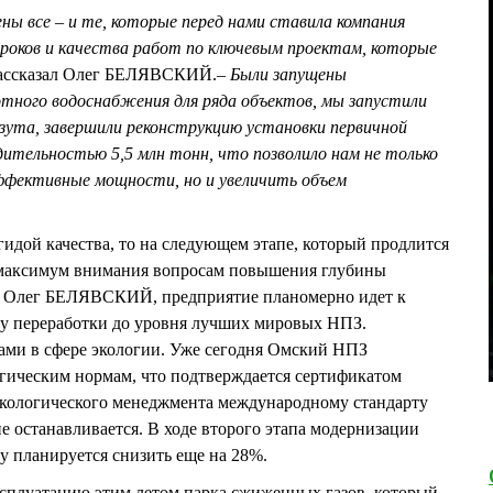
ны все – и те, которые перед нами ставила компания
сроков и качества работ по ключевым проектам, которые
ассказал Олег БЕЛЯВСКИЙ.
– Были запущены
тного водоснабжения для ряда объектов, мы запустили
азута, завершили реконструкцию установки первичной
ительностью 5,5 млн тонн, что позволило нам не только
эффективные мощности, но и увеличить объем
гидой качества, то на следующем этапе, который продлится
ть максимум внимания вопросам повышения глубины
ал Олег БЕЛЯВСКИЙ, предприятие планомерно идет к
ну переработки до уровня лучших мировых НПЗ.
ами в сфере экологии. Уже сегодня Омский НПЗ
гическим нормам, что подтверждается сертификатом
 экологического менеджмента международному стандарту
е останавливается. В ходе второго этапа модернизации
у планируется снизить еще на 28%.
ксплуатацию этим летом парка сжиженных газов, который