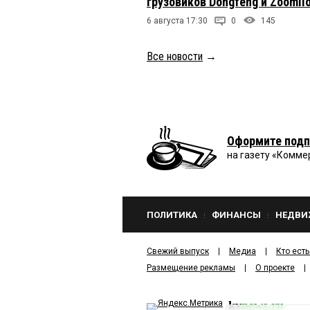
грузовиков Dongfeng и Zoomli
6 августа 17:30
0
145
Все новости
→
Оформите подп
на газету «Комме
ПОЛИТИКА
ФИНАНСЫ
НЕДВИ
Свежий выпуск
Медиа
Кто есть
Размещение рекламы
О проекте
kv
news.ru