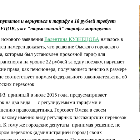
путатов и вернуться к тарифу в 18 рублей требует
НЕЦОВ, уже "тормозивший" тарифы маршруток
 искового заявления
Валентина КУЗНЕЦОВА
началось в
стец намерен доказать, что решение Омского городского
да, которым был установлен провозной тариф для
анспорта на уровне 22 рублей за одну поездку, нарушает
ие права, как пенсионера, получающего пенсию в размере
 не соответствует нормам федерального законодательства об
ских перевозок.
З, принятый в июле 2015 года, предусматривает
ок на два вида — с регулируемыми тарифами и
нению правозащитника, Горсовет Омска в своем
к какому именно виду регулярных пассажирских перевозок
я. К тому же городские депутаты, принимая решение, не
ром перевозок (администрацией города) своих
федеральным законодательством. На момент принятия