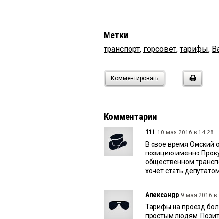
Метки
транспорт
,
горсовет
,
тарифы
,
В
Комментировать
Комментарии
111
10 мая 2016 в 14:28:
В свое время Омский 
позицию именно Проку
общественном транспор
хочет стать депутато
Александр
9 мая 2016 в 
Тарифы на проезд бол
простым людям. Позит