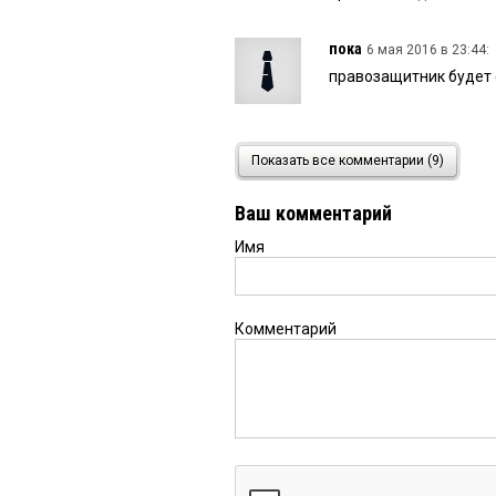
пока
6 мая 2016 в 23:44:
правозащитник будет с
ваня
6 мая 2016 в 22:30:
Показать все комментарии (9)
А деньги где, Зин!? Н
проезд с другими реги
Ваш комментарий
рублей, хотят повысит
19р,метро 20рВ Ебурге
Имя
maslovv
6 мая 2016 в 20:
А деньги где, Зин!? Н
Комментарий
проезд с другими рег
Дада
6 мая 2016 в 17:40:
А еще пенсионер, да и
машину, это несправе
некогда благополучной
можно купить! Может 