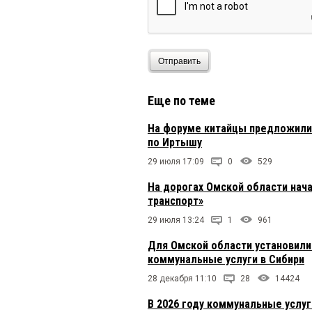
Ролдугина?
Не равнодушный
6 мая 
вот щас газелисты зад
Отправить
Еще по теме
Я тоже ЗА!
6 мая 2016 в 
В Омском суде навряд
На форуме китайцы предложили 
Кузнецова — 100%!
по Иртышу
29 июля 17:09
0
529
Горожанин
6 мая 2016 в 
На дорогах Омской области нач
Если Вам нужна будет
транспорт»
тарифа!
29 июля 13:24
1
961
Для Омской области установили
коммунальные услуги в Сибири
28 декабря 11:10
28
14424
В 2026 году коммунальные услу