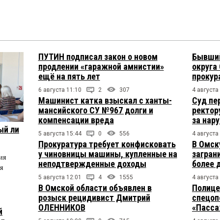
ПУТИН подписал закон о новом
Бывший
продлении «гаражной амнистии»
округа
ещё на пять лет
прокур
6 августа 11:10
2
307
4 августа
Машинист катка взыскал с ханты-
Суд пе
мансийского СУ №967 долги и
ректор
компенсации вреда
за нар
ый ли
5 августа 15:44
0
556
4 августа
Прокуратура требует конфисковать
В Омск
у чиновницы машины, купленные на
загран
ия
неподтвержденные доходы
более 
я
5 августа 12:01
4
1555
4 августа
В Омской области объявлен в
Полице
розыск рецидивист Дмитрий
спецоп
ОЛЕННИКОВ
«Пасса
й