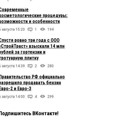
Современные
косметологические процедуры:
возможности и особенности
6 августа 15:20
1
194
Спустя ровно три года с ООО
«СтройТраст» взыскали 14 млн
рублей за гортензии и
тротуарную плитку
6 августа 14:39
2
280
Правительство РФ официально
разрешило продавать бензин
Евро-2 и Евро-3
6 августа 14:00
4
299
Подпишитесь ВКонтакте!