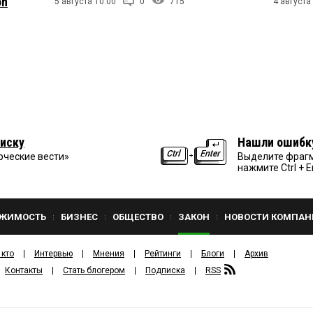
on
5 августа 10:00
0
715
4 августа
иску
Нашли ошибк
рческие вести»
Выделите фрагм
нажмите Ctrl + E
ЖИМОСТЬ
БИЗНЕС
ОБЩЕСТВО
ЗАКОН
НОВОСТИ КОМПАН
 кто
Интервью
Мнения
Рейтинги
Блоги
Архив
Контакты
Стать блогером
Подписка
RSS