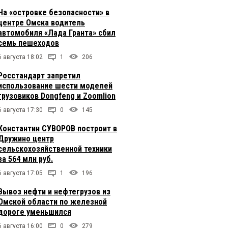
На «островке безопасности» в
центре Омска водитель
автомобиля «Лада Гранта» сбил
семь пешеходов
6 августа 18:02
1
206
Росстандарт запретил
использование шести моделей
грузовиков Dongfeng и Zoomlion
6 августа 17:30
0
145
Константин СУВОРОВ построит в
Дружино центр
сельскохозяйственной техники
за 564 млн руб.
6 августа 17:05
1
196
Вывоз нефти и нефтегрузов из
Омской области по железной
дороге уменьшился
6 августа 16:00
0
279