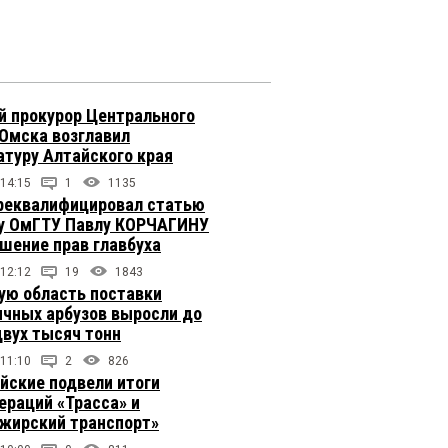
 прокурор Центрального
 Омска возглавил
атуру Алтайского края
 14:15
1
1135
реквалифицировал статью
у ОмГТУ Павлу КОРЧАГИНУ
ушение прав главбуха
 12:12
19
1843
ую область поставки
ичных арбузов выросли до
двух тысяч тонн
 11:10
2
826
йские подвели итоги
ераций «Трасса» и
жирский транспорт»