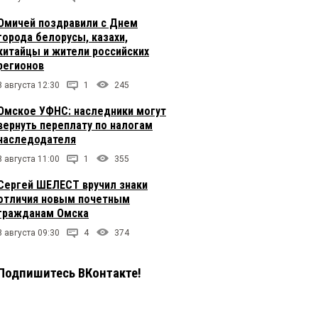
Омичей поздравили с Днем
города белорусы, казахи,
китайцы и жители российских
регионов
8 августа 12:30
1
245
Омское УФНС: наследники могут
вернуть переплату по налогам
наследодателя
8 августа 11:00
1
355
Сергей ШЕЛЕСТ вручил знаки
отличия новым почетным
гражданам Омска
8 августа 09:30
4
374
Подпишитесь ВКонтакте!