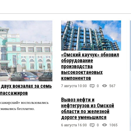
«Омский каучук» обновил
оборудование
производства
высокооктановых
компонентов
двух вокзалах за семь
7 августа 10:00
0
567
 пассажиров
Вывоз нефти и
ссажирский» воспользовались
нефтегрузов из Омской
луживались бесплатно.
области по железной
дороге уменьшился
6 августа 16:00
0
1065