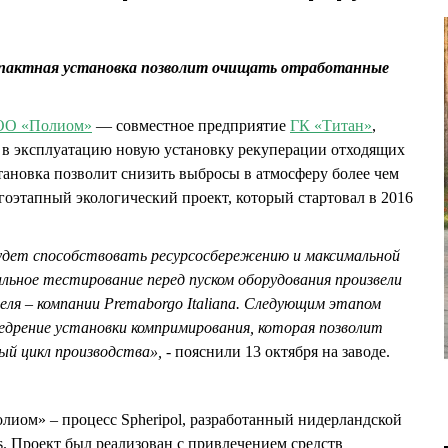
мпактная установка позволит очищать отработанные
О «Полиом»
— совместное предприятие
ГК «Титан»
,
 в эксплуатацию новую установку рекуперации отходящих
становка позволит снизить выбросы в атмосферу более чем
гоэтапный экологический проект, который стартовал в 2016
удет способствовать ресурсосбережению и максимальной
ьное тестирование перед пуском оборудования произвели
ля – компании Premaborgo Italiana. Следующим этапом
едрение установки компримирования, которая позволит
й цикл производства», -
пояснили 13 октября на заводе.
олиом» – процесс Spheripol, разработанный нидерландской
es. Проект был реализован с привлечением средств