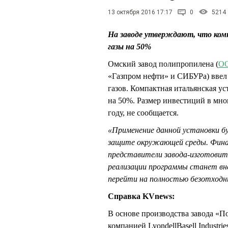
13 октября 2016 17:17
0
5214
На заводе утверждают, что ко
газы на 50%
Омский завод полипропилена (
ОО
«Газпром нефти» и СИБУРа) ввел
газов. Компактная итальянская у
на 50%. Размер инвестиций в мно
году, не сообщается.
«Применение данной установки б
защите окружающей среды. Финал
представители завода-изготовите
реализации программы станет вн
перейти на полностью безотходны
Справка KVnews:
В основе производства завода «П
компанией LyondellBasell Industri