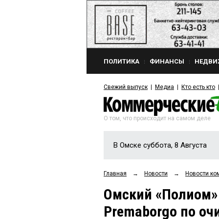
ПОЛИТИКА
ФИНАНСЫ
НЕДВИ
Свежий выпуск
Медиа
Кто есть кто
О том, что происходит на самом деле
В Омске суббота, 8 Августа
Главная
→
Новости
→
Новости ко
Омский «Полиом» 
Premaborgo по оч