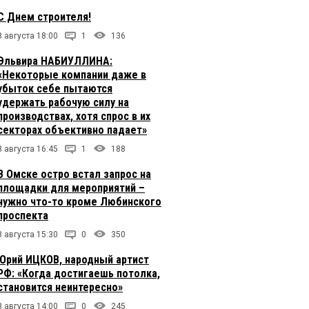
С Днем строителя!
8 августа 18:00
1
136
Эльвира НАБИУЛЛИНА:
«Некоторые компании даже в
убыток себе пытаются
удержать рабочую силу на
производствах, хотя спрос в их
секторах объективно падает»
8 августа 16:45
1
188
В Омске остро встал запрос на
площадки для мероприятий –
нужно что-то кроме Любинского
проспекта
8 августа 15:30
0
350
Юрий ИЦКОВ, народный артист
РФ: «Когда достигаешь потолка,
становится неинтересно»
8 августа 14:00
0
245