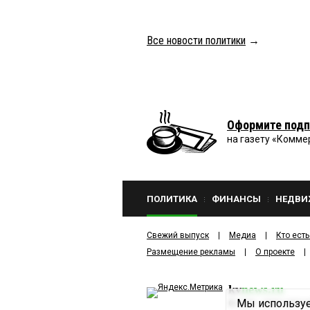
Все новости политики
→
Оформите подп
на газету «Комме
ПОЛИТИКА
ФИНАНСЫ
НЕДВИ
Свежий выпуск
Медиа
Кто есть
Размещение рекламы
О проекте
kv
news.ru
Мы используе
©
2001—2026
ООО И