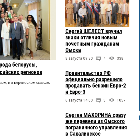
Сергей ШЕЛЕСТ вручил
знаки отличия новым
почетным гражданам
Омска
8 августа 09:30
4
338
рода белорусы,
ссийских регионов
Правительство РФ
официально разрешило
мом, и в переносном смысле.
продавать бензин Евро-2
и Евро-3
6 августа 14:00
8
1057
Сергея МАХОРИНА сразу
же перевели из Омского
пограничного управления
в Сахалинское