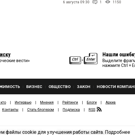
6 августа 09:30
1
1150
иску
Нашли ошибк
рческие вести»
Выделите фрагм
нажмите Ctrl + E
ЖИМОСТЬ
БИЗНЕС
ОБЩЕСТВО
ЗАКОН
НОВОСТИ КОМПАН
 кто
Интервью
Мнения
Рейтинги
Блоги
Архив
Контакты
Стать блогером
Подписка
RSS
м файлы cookie для улучшения работы сайта.
Подробнее
Политика конфиденциальности
ЗДАТЕЛЬСКИЙ ДОМ «КВ».