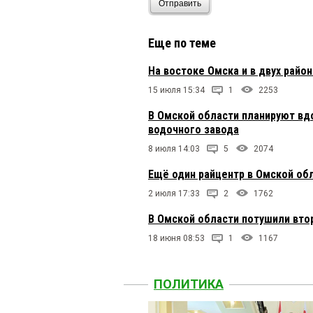
Отправить
Еще по теме
На востоке Омска и в двух райо
15 июля 15:34
1
2253
В Омской области планируют вд
водочного завода
8 июля 14:03
5
2074
Ещё один райцентр в Омской обл
2 июля 17:33
2
1762
В Омской области потушили вто
18 июня 08:53
1
1167
ПОЛИТИКА