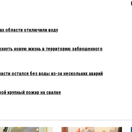
нах области отключили воду
охнуть новую жизнь в территорию заброшенного
асти остался без воды из-за нескольких аварий
рой крупный пожар на свалке