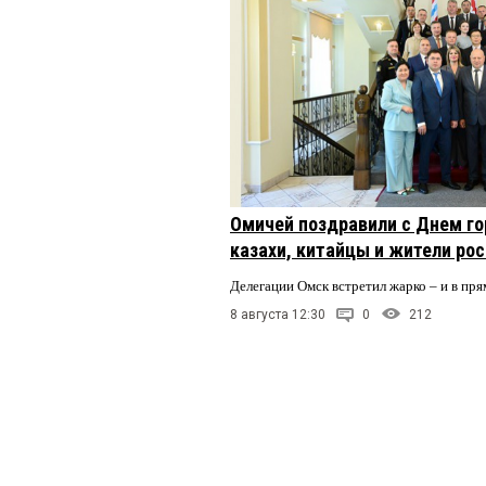
Омичей поздравили с Днем го
казахи, китайцы и жители ро
Делегации Омск встретил жарко – и в пря
8 августа 12:30
0
212