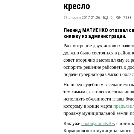
кресло
27 апреля 2017 21:26
0
7188
Леонид МАТИЕНКО отозвал сво
книжку из администрации.
Рассмотрение двух исковых зая
должно было состояться в районно
совет вторично выставил ему за р
оспорить решение райсовета о до
подачи губернатора Омской обл
Но перед судебным заседанием гл
тем самым фактически согласивш
исполнять обязанности главы бу
которому в конце марта
предъяви
продажу муниципальной земли п
Как уже
сообщали «КВ»
, с иниц
Кормиловского муниципального р