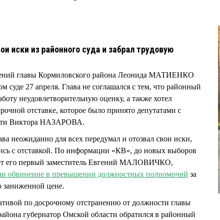
и иски из районного суда и забрал трудовую
влений главы Кормиловского района Леонида МАТИЕНКО
м суде 27 апреля. Глава не соглашался с тем, что районный
аботу неудовлетворительную оценку, а также хотел
срочной отставке, которое было принято депутатами с
асти Виктора НАЗАРОВА.
ава неожиданно для всех передумал и отозвал свои иски,
ись с отставкой. По информации «КВ», до новых выборов
дет его первый заместитель Евгений МАЛОВИЧКО,
ли обвинение в превышении должностных полномочий
за
о заниженной цене.
иативой по досрочному отстранению от должности главы
айона губернатор Омской области обратился в районный