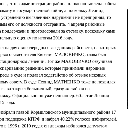
лось, что в администрации района плохо поставлена работа
закону к государственной тайне, а поскольку Леонид
странению выявленных нарушений не предпринял, то
мым его от должности отстранить. 4 апреля районные
 поддержали и проголосовали за отставку, поскольку сами
тельную оценку по итогам 2016 году.
на двух внеочередных заседаниях райсовета, на которых
 первого заместителя Евгения МАЛОВИЧКО, глава был
на стационарном лечении. Тот же МАЛОВИЧКО озвучивал
париванию решений, которые принимали народные
ресы в суде и подавал ходатайство об отзыве исковых
нному совету. В суде Леонид МАТИЕНКО тоже не появился.
глава закрыл больничный, сразу же забрал из
ижку. Официально он уже пенсионер. 60-летие Леонид
5 года.
рали главой Кормиловского муниципального района 17
при поддержке КПРФ и набрал 40,22% голосов избирателей,
о в 1996 и 2010 годах он дважды избирался депутатом