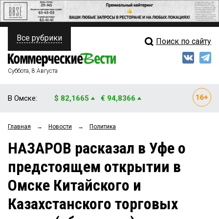
Все рубрики
Поиск по сайту
ПОЛИТИКА
Свежий выпуск
Медиа
ФИНАНСЫ
Суббота, 8 Августа
Кто есть кто
НЕДВИЖИМОСТЬ
В Омске:
$ 82,1665
€ 94,8366
Интервью
БИЗНЕС
Главная
→
Новости
→
Политика
Мнения
ОБЩЕСТВО
НАЗАРОВ расказал в Уфе о
Рейтинги
ЗАКОН
предстоящем открытии в
Блоги
НОВОСТИ КОМПАНИЙ
Омске Китайского и
Архив
ПРОИСШЕСТВИЯ
Казахстанского торговых