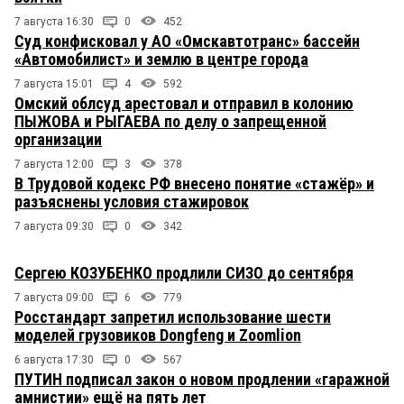
7 августа 16:30
0
452
Суд конфисковал у АО «Омскавтотранс» бассейн
«Автомобилист» и землю в центре города
7 августа 15:01
4
592
Омский облсуд арестовал и отправил в колонию
ПЫЖОВА и РЫГАЕВА по делу о запрещенной
организации
7 августа 12:00
3
378
В Трудовой кодекс РФ внесено понятие «стажёр» и
разъяснены условия стажировок
7 августа 09:30
0
342
Сергею КОЗУБЕНКО продлили СИЗО до сентября
7 августа 09:00
6
779
Росстандарт запретил использование шести
моделей грузовиков Dongfeng и Zoomlion
6 августа 17:30
0
567
ПУТИН подписал закон о новом продлении «гаражной
амнистии» ещё на пять лет