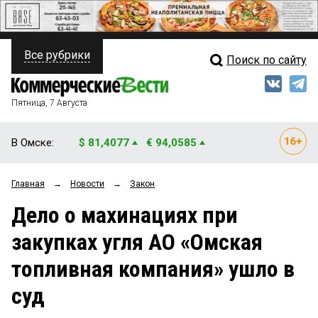
Все рубрики
Поиск по сайту
ПОЛИТИКА
Свежий выпуск
Медиа
ФИНАНСЫ
Пятница, 7 Августа
Кто есть кто
НЕДВИЖИМОСТЬ
В Омске:
$ 81,4077
€ 94,0585
Интервью
БИЗНЕС
Главная
→
Новости
→
Закон
Мнения
ОБЩЕСТВО
Дело о махинациях при
Рейтинги
ЗАКОН
закупках угля АО «Омская
Блоги
НОВОСТИ КОМПАНИЙ
топливная компания» ушло в
Архив
ПРОИСШЕСТВИЯ
суд