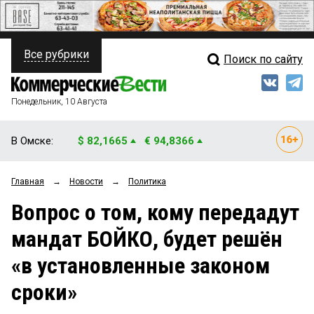
Все рубрики
Поиск по сайту
ПОЛИТИКА
Свежий выпуск
Медиа
ФИНАНСЫ
Понедельник, 10 Августа
Кто есть кто
НЕДВИЖИМОСТЬ
В Омске:
$ 82,1665
€ 94,8366
Интервью
БИЗНЕС
Главная
→
Новости
→
Политика
Мнения
ОБЩЕСТВО
Вопрос о том, кому передадут
Рейтинги
ЗАКОН
мандат БОЙКО, будет решён
Блоги
НОВОСТИ КОМПАНИЙ
«в установленные законом
Архив
ПРОИСШЕСТВИЯ
сроки»