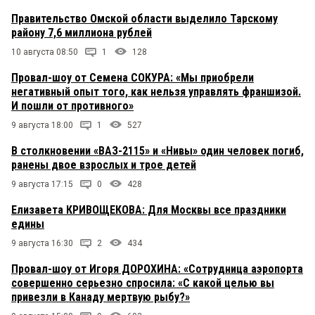
Правительство Омской области выделило Тарскому
району 7,6 миллиона рублей
10 августа 08:50
1
128
Провал-шоу от Семена СОКУРА: «Мы приобрели
негативный опыт того, как нельзя управлять франшизой.
И пошли от противного»
9 августа 18:00
1
527
В столкновении «ВАЗ-2115» и «Нивы» один человек погиб,
ранены двое взрослых и трое детей
9 августа 17:15
0
428
Елизавета КРИВОЩЕКОВА: Для Москвы все праздники
едины
9 августа 16:30
2
434
Провал-шоу от Игоря ДОРОХИНА: «Сотрудница аэропорта
совершенно серьезно спросила: «С какой целью вы
привезли в Канаду мертвую рыбу?»