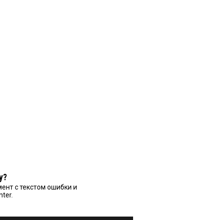
у?
ент с текстом ошибки и
nter.