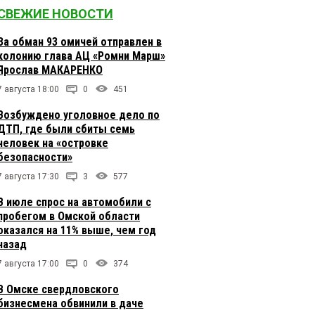
СВЕЖИЕ НОВОСТИ
За обман 93 омичей отправлен в
колонию глава АЦ «Ромни Марш»
Ярослав МАКАРЕНКО
7 августа 18:00
0
451
Возбуждено уголовное дело по
ДТП, где были сбиты семь
человек на «островке
безопасности»
7 августа 17:30
3
577
В июле спрос на автомобили с
пробегом в Омской области
оказался на 11% выше, чем год
назад
7 августа 17:00
0
374
В Омске свердловского
бизнесмена обвинили в даче