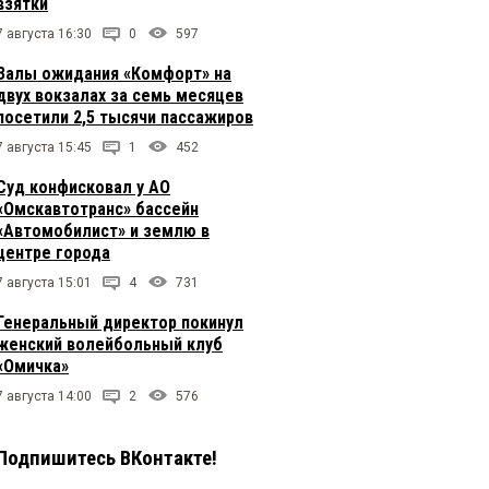
взятки
7 августа 16:30
0
597
Залы ожидания «Комфорт» на
двух вокзалах за семь месяцев
посетили 2,5 тысячи пассажиров
7 августа 15:45
1
452
Суд конфисковал у АО
«Омскавтотранс» бассейн
«Автомобилист» и землю в
центре города
7 августа 15:01
4
731
Генеральный директор покинул
женский волейбольный клуб
«Омичка»
7 августа 14:00
2
576
Подпишитесь ВКонтакте!