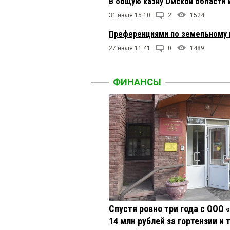
В общую казну Омской области 
31 июля 15:10
2
1524
Преференциями по земельному н
27 июля 11:41
0
1489
ФИНАНСЫ
Спустя ровно три года с ООО
14 млн рублей за гортензии и