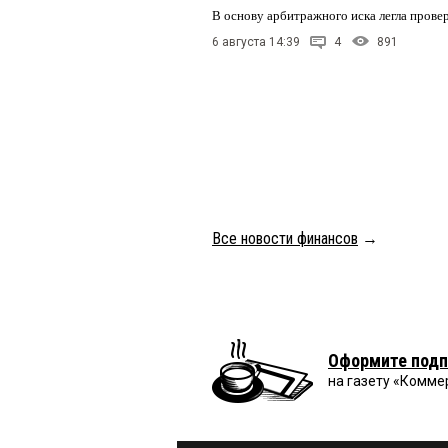
В основу арбитражного иска легла пров
6 августа 14:39
4
891
Все новости финансов
→
Оформите подп
на газету «Комме