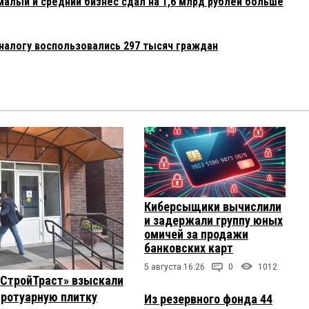
малый и средний бизнес сдал на 1,6 млрд рублей больше
алогу воспользовались 297 тысяч граждан
Киберсыщики вычислили
и задержали группу юных
омичей за продажи
банковских карт
5 августа 16:26
0
1012
 «СтройТраст» взыскали
 тротуарную плитку
Из резервного фонда 44