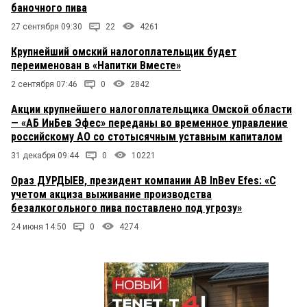
баночного пива
27 сентября 09:30
22
4261
Крупнейший омский налогоплательщик будет
переименован в «Напитки Вместе»
2 сентября 07:46
0
2842
Акции крупнейшего налогоплательщика Омской области
— «АБ ИнБев Эфес» переданы во временное управление
российскому АО со стотысячным уставным капиталом
31 декабря 09:44
0
10221
Ораз ДУРДЫЕВ, президент компании AB InBev Efes: «С
учетом акциза выживание производства
безалкогольного пива поставлено под угрозу»
24 июня 14:50
0
4274