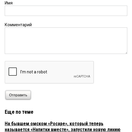
дополнительный вклад в социально-
Имя
экономическое развитие страны." Позвольте
уточнить: какую страну имел в виду автор?
Комментарий
Гость
24 апреля 2025 в 09:52:
Название должно быть коротким и емким, иначе
деньги на ветер, например «Синима» )...или
«Алкадом»)..или «Шведсерж» )...или
«Ирэнаэро»)....«Елен`омарат»)
Отправить
Еще по теме
На бывшем омском «Росаре», который теперь
называется «Напитки вместе», запустили новую линию