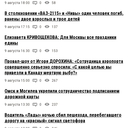
9 августа 18:00
0
58
В столкновении «ВАЗ-2115» и «Нивы» один человек погиб,
ранены двое взрослых и трое детей
9 августа 17:15
0
137
Елизавета КРИВОЩЕКОВА: Для Москвы все праздники
едины
9 августа 16:30
0
153
Провал-шоу от Игоря ДОРОХИНА: «Сотрудница аэропорта
совершенно серьезно спросила: «С какой целью вы
привезли в Канаду мертвую рыбу?»
9 августа 15:00
0
267
Омск и Могилев укрепили сотрудничество подписанием
дорожной карты
9 августа 13:30
0
237
Водитель «Лады» ночью сбил пешехода, перебегавшего
дорогу на «красный» сигнал светофора