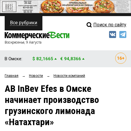
Все рубрики
Поиск по сайту
ПОЛИТИКА
Свежий выпуск
Медиа
ФИНАНСЫ
Воскресенье, 9 Августа
Кто есть кто
НЕДВИЖИМОСТЬ
В Омске:
$ 82,1665
€ 94,8366
Интервью
БИЗНЕС
Главная
→
Новости
→
Новости компаний
Мнения
ОБЩЕСТВО
AB InBev Efes в Омске
Рейтинги
ЗАКОН
начинает производство
Блоги
НОВОСТИ КОМПАНИЙ
грузинского лимонада
Архив
ПРОИСШЕСТВИЯ
«Натахтари»