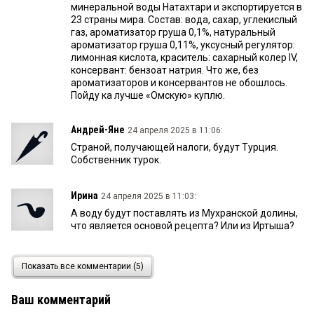
минеральной воды Натахтари и экспортируется в
23 страны мира. Состав: вода, сахар, углекислый
газ, ароматизатор груша 0,1%, натуральный
ароматизатор груша 0,11%, уксусный регулятор:
лимонная кислота, краситель: сахарный колер IV,
консервант: бензоат натрия. Что же, без
ароматизаторов и консервантов не обошлось.
Пойду ка лучше «Омскую» куплю.
Андрей-Яне
24 апреля 2025 в 11:06:
Страной, получающей налоги, будут Турция.
Собственник турок.
Ирина
24 апреля 2025 в 11:03:
А воду будут поставлять из Мухранской долины,
что является основой рецепта? Или из Иртыша?
Яна
24 апреля 2025 в 11:01:
Показать все комментарии (5)
"...При этом налоговые и акцизные поступления в
бюджет страны только в год запуска составят
Ваш комментарий
порядка 1 млрд рублей, что позволит нам внести