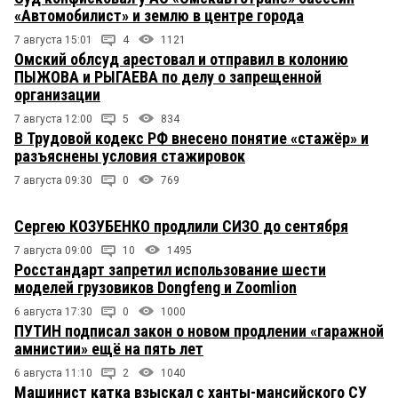
«Автомобилист» и землю в центре города
7 августа 15:01
4
1121
Омский облсуд арестовал и отправил в колонию
ПЫЖОВА и РЫГАЕВА по делу о запрещенной
организации
7 августа 12:00
5
834
В Трудовой кодекс РФ внесено понятие «стажёр» и
разъяснены условия стажировок
7 августа 09:30
0
769
Сергею КОЗУБЕНКО продлили СИЗО до сентября
7 августа 09:00
10
1495
Росстандарт запретил использование шести
моделей грузовиков Dongfeng и Zoomlion
6 августа 17:30
0
1000
ПУТИН подписал закон о новом продлении «гаражной
амнистии» ещё на пять лет
6 августа 11:10
2
1040
Машинист катка взыскал с ханты-мансийского СУ