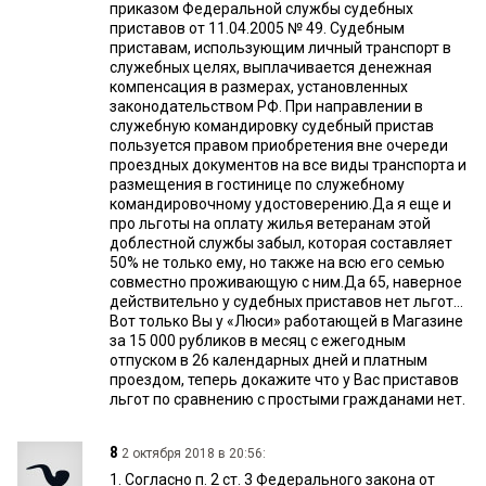
приказом Федеральной службы судебных
приставов от 11.04.2005 № 49. Судебным
приставам, использующим личный транспорт в
служебных целях, выплачивается денежная
компенсация в размерах, установленных
законодательством РФ. При направлении в
служебную командировку судебный пристав
пользуется правом приобретения вне очереди
проездных документов на все виды транспорта и
размещения в гостинице по служебному
командировочному удостоверению.Да я еще и
про льготы на оплату жилья ветеранам этой
доблестной службы забыл, которая составляет
50% не только ему, но также на всю его семью
совместно проживающую с ним.Да 65, наверное
действительно у судебных приставов нет льгот…
Вот только Вы у «Люси» работающей в Магазине
за 15 000 рубликов в месяц с ежегодным
отпуском в 26 календарных дней и платным
проездом, теперь докажите что у Вас приставов
льгот по сравнению с простыми гражданами нет.
8
2 октября 2018 в 20:56:
1. Согласно п. 2 ст. 3 Федерального закона от