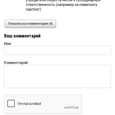
учредители обществ несли б субсидиарную
ответственность (например за неввплату
зарплат)
8
1 октября 2018 в 16:43:
Показать все комментарии (4)
ФССП — просто освободители земель русских, от
самих русских. Красавцы, как пару тройку тысяч
Ваш комментарий
кровных физ. лица списать или трусы с носками
описать так они здесь — МОЛОДЦЫ, а как с юр.
Имя
лица взыскать, так ничего поделать не могут и
весят исполнительные листы годами, а
сотрудники ФССП и не шевелиться. Вот если бы в
законе была норма о том, если судебный
Комментарий
пристав-исполнитель сам не исполнит решение
суда, то служба обязана за свой счет погасить
задолженность и взыскать уже её с должника, то
я думаю такая норма была бы как минимум
справедливой, а то ишь сидят годами за
бюджетные денежки, форму носят, льготами
пользуются, еще и на пенсию раньше нас всех,
итог их деятельности «0» (нуль).