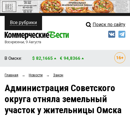
Все рубрики
Поиск по сайту
ПОЛИТИКА
Свежий выпуск
Медиа
ФИНАНСЫ
Воскресенье, 9 Августа
Кто есть кто
НЕДВИЖИМОСТЬ
В Омске:
$ 82,1665
€ 94,8366
Интервью
БИЗНЕС
Главная
→
Новости
→
Закон
Мнения
ОБЩЕСТВО
Администрация Советского
Рейтинги
ЗАКОН
округа отняла земельный
Блоги
НОВОСТИ КОМПАНИЙ
участок у жительницы Омска
Архив
ПРОИСШЕСТВИЯ