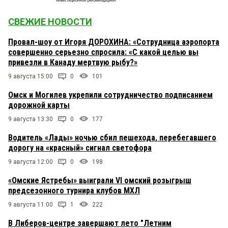
СВЕЖИЕ НОВОСТИ
Провал-шоу от Игоря ДОРОХИНА: «Сотрудница аэропорта
совершенно серьезно спросила: «С какой целью вы
привезли в Канаду мертвую рыбу?»
9 августа 15:00
0
101
Омск и Могилев укрепили сотрудничество подписанием
дорожной карты
9 августа 13:30
0
177
Водитель «Лады» ночью сбил пешехода, перебегавшего
дорогу на «красный» сигнал светофора
9 августа 12:00
0
198
«Омские Ястребы» выиграли VI омский розыгрыш
предсезонного турнира клубов МХЛ
9 августа 11:00
1
222
В Либеров-центре завершают лето "Летним