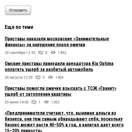
Отправить
Еще по теме
Приставы наказали московские «Занимательные
финансы» за нарушение покоя омички
20 сентября 12:30
0
1452
Омские приставы принудили арендатора Kia Optima
оплатить ущерб за разбитый автомобиль
30 августа 12:30
0
1406
Приставы помогли омичке взыскать с ТСЖ «Гранит»
ущерб от затопления квартиры
20 июля 14:00
1
1302
«Предприниматели считают, что, вынимая деньги из
бизнеса, они тем самым обкрадывают себя, поскольку
бизнес может расти 40–50% в год, а капитал дает всего
15–20% прироста»