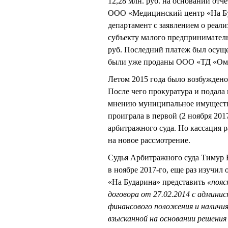
12,28 млн. руб. на основании отч
ООО «Медицинский центр «На Б
департамент с заявлением о реал
субъекту малого предприниматель
руб. Последний платеж был осуще
были уже проданы ООО «ТД «Ом
Летом 2015 года было возбуждено 
После чего прокуратура и подала 
мнению муниципальное имуществ
проиграла в первой (2 ноября 2017
арбитражного суда. Но кассация р
на новое рассмотрение.
Судья Арбитражного суда Тимур
в ноябре 2017-го, еще раз изучи
«На Бударина» представить
«пояс
договора от 27.02.2014 с админ
финансового положения и наличия
взысканной на основании решения