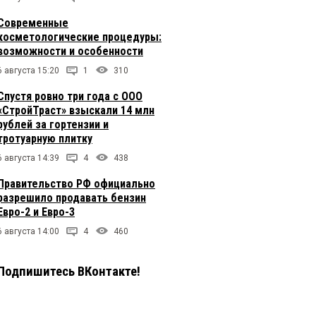
Современные
косметологические процедуры:
возможности и особенности
6 августа 15:20
1
310
Спустя ровно три года с ООО
«СтройТраст» взыскали 14 млн
рублей за гортензии и
тротуарную плитку
6 августа 14:39
4
438
Правительство РФ официально
разрешило продавать бензин
Евро-2 и Евро-3
6 августа 14:00
4
460
Подпишитесь ВКонтакте!