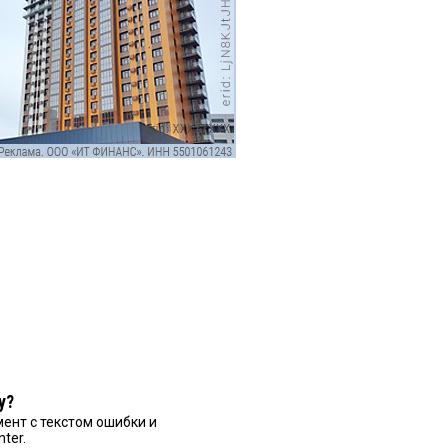
у?
ент с текстом ошибки и
nter.