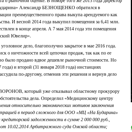
ета о рыночной оценке. В ноябре того же 2013 года директор
ударина» Александр БЕЗНОЩЕНКО обратился в
изации преимущественного права выкупа арендуемого как
ства. И весной 2014 года выкупил помещения за 6,41 млн.
ствлен в конце апреля. А 7 мая 2014 года эти помещения
ский Ювелир».
уголовное дело, благополучно закрытое в мае 2016 года.
иск о ничтожности всей цепочки продаж, так как по ее
о было продано вдвое дешевле рыночной стоимости. Но
 года) и второй (31 января 2018 года) инстанциях
ассудила по-другому, отменив эти решения и вернув дело
 ВОРОНОВ, который уже отказывал областному прокурору
л обстоятельства дела. Определил «Медицинскому центру
нения относительно экономических мотивов заключения
истрацией в период сложного для ООО «МЦ «На Бударина»
 кредиторской задолженности в сумме 2 000 000 руб.,
 от 10.02.2014 Арбитражного суда Омской области;