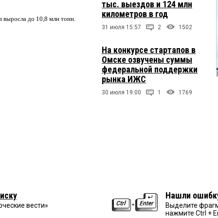
тыс. выездов и 124 млн
километров в год
в выросла до 10,8 млн тонн.
31 июля 15:57
2
1502
На конкурсе стартапов в
Омске озвучены суммы
федеральной поддержки
рынка ИЖС
30 июля 19:00
1
1769
иску
Нашли ошибк
рческие вести»
Выделите фрагм
нажмите Ctrl + E