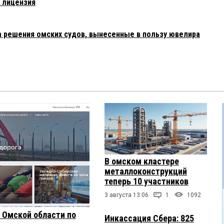
ь лицензия
 решения омских судов, вынесенные в пользу ювелира
В омском кластере
металлоконструкций
теперь 10 участников
3 августа 13:06
1
1092
з Омской области по
Инкассация Сбера: 825