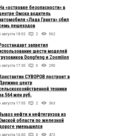
На «островке безопасности» в
центре Омска водитель
автомобиля «Лада Гранта» сбил
семь пешеходов
6 августа 18:02
2
562
Росстандарт запретил
использование шести моделей
грузовиков Dongfeng и Zoomlion
6 августа 17:30
0
290
Константин СУВОРОВ построит в
Дружино центр
сельскохозяйственной техники
за 564 млн руб.
6 августа 17:05
2
363
Вывоз нефти и нефтегрузов из
Омской области по железной
дороге уменьшился
6 августа 16:00
0
472