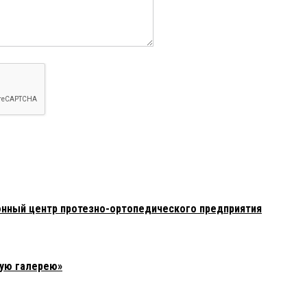
нный центр протезно-ортопедического предприятия
тую галерею»