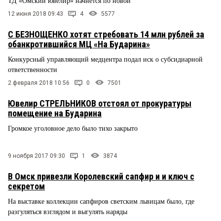
ТД «Омский ювелир» начнется по новой
12 июня 2018 09:43
4
5577
С БЕЗНОЩЕНКО хотят стребовать 14 млн рублей за
обанкротившийся МЦ «На Бударина»
Конкурсный управляющий медцентра подал иск о субсидиарной
ответственности
2 февраля 2018 10:56
0
7501
Ювелир СТРЕЛЬНИКОВ отстоял от прокуратуры
помещение на Бударина
Громкое уголовное дело было тихо закрыто
9 ноября 2017 09:30
1
3874
В Омск привезли Королевский сапфир и и ключ с
секретом
На выставке коллекции сапфиров светским львицам было, где
разгуляться взглядом и выгулять наряды