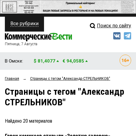
Все рубрики
Поиск по сайту
ПОЛИТИКА
Свежий выпуск
Медиа
ФИНАНСЫ
Пятница, 7 Августа
Кто есть кто
НЕДВИЖИМОСТЬ
В Омске:
$ 81,4077
€ 94,0585
Интервью
БИЗНЕС
Главная
→
Страницы c тегом "Александр СТРЕЛЬНИКОВ"
Мнения
ОБЩЕСТВО
Страницы c тегом "Александр
Рейтинги
ЗАКОН
СТРЕЛЬНИКОВ"
Блоги
НОВОСТИ КОМПАНИЙ
Архив
Найдено
20
материалов
ПРОИСШЕСТВИЯ
Герои комиксов открыли «Золотую галерею»
СТИЛЬ ЖИЗНИ