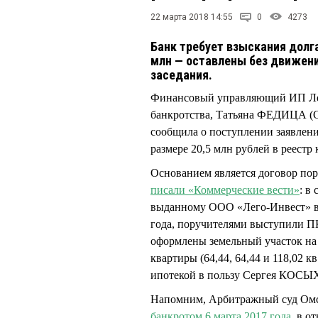
22 марта 2018 14:55
0
4273
Банк требует взыскания долга
млн — оставлены без движения
заседания.
Финансовый управляющий ИП Ле
банкротства, Татьяна ФЕДИЦА (С
сообщила о поступлении заявлен
размере 20,5 млн рублей в реестр
Основанием является договор пору
писали «Коммерческие вести»
: в
выданному ООО «Лего-Инвест» в
года, поручителями выступили 
оформлены земельный участок на у
квартиры (64,44, 64,44 и 118,02
ипотекой в пользу Сергея КОС
Напомним, Арбитражный суд Ом
банкротом 6 марта 2017 года
, в о