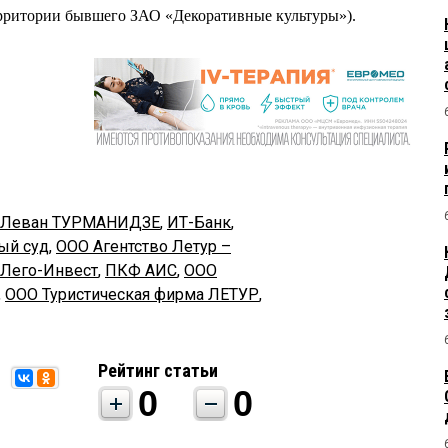
территории бывшего ЗАО «Декоративные культуры»).
Леван ТУРМАНИДЗЕ
,
ИТ-Банк
,
ый суд
,
ООО Агентство Летур –
Лего-Инвест
,
ПКФ АИС
,
ООО
,
ООО Туристическая фирма ЛЕТУР
,
Рейтинг статьи
0
0