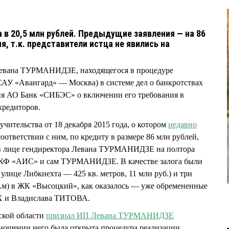
 в 20,5 млн рублей. Предыдущие заявления — на 86
, т.к. представители истца не явились на
вана ТУРМАНИДЗЕ, находящегося в процедуре
АУ «Авангард» — Москва) в системе дел о банкротствах
ия АО Банк «СИБЭС» о включении его требования в
 кредиторов.
чительства от 18 декабря 2015 года, о котором
недавно
 соответствии с ним, по кредиту в размере 86 млн рублей,
 лице гендиректора Левана ТУРМАНИДЗЕ на полтора
ПКФ «АИС» и сам ТУРМАНИДЗЕ. В качестве залога были
лице Либкнехта — 425 кв. метров, 11 млн руб.) и три
 кв.м) в ЖК «Высоцкий», как оказалось — уже обремененные
ЫХ и Владислава ТИТОВА.
ской области
признал ИП Левана ТУРМАНИДЗЕ
тношении него была открыта процедура реализации