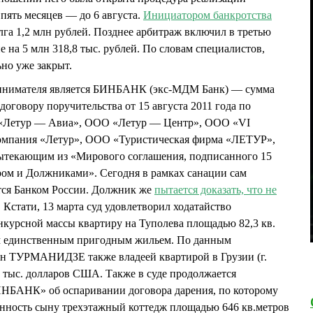
пять месяцев — до 6 августа.
Инициатором банкротства
га 1,2 млн рублей. Позднее арбитраж включил в третью
е на 5 млн 318,8 тыс. рублей. По словам специалистов,
ьно уже закрыт.
инимателя является БИНБАНК (экс-МДМ Банк) — сумма
договору поручительства от 15 августа 2011 года по
 «Летур — Авиа», ООО «Летур — Центр», ООО «VI
компания «Летур», ООО «Туристическая фирма «ЛЕТУР»,
ытекающим из «Мирового соглашения, подписанного 15
ром и Должниками». Сегодня в рамках санации сам
ся Банком России. Должник же
пытается доказать, что не
. Кстати, 13 марта суд удовлетворил ходатайство
урсной массы квартиру на Туполева площадью 82,3 кв.
им единственным пригодным жильем. По данным
н ТУРМАНИДЗЕ также владеей квартирой в Грузии (г.
5 тыс. долларов США. Также в суде продолжается
НБАНК» об оспаривании договора дарения, по которому
ность сыну трехэтажный коттедж площадью 646 кв.метров