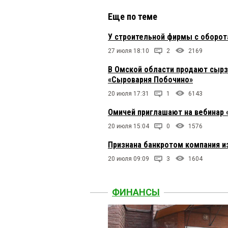
Еще по теме
У строительной фирмы с оборот
27 июля 18:10
2
2169
В Омской области продают сырз
«Сыроварня Побочино»
20 июля 17:31
1
6143
Омичей приглашают на вебинар 
20 июля 15:04
0
1576
Признана банкротом компания и
20 июля 09:09
3
1604
ФИНАНСЫ