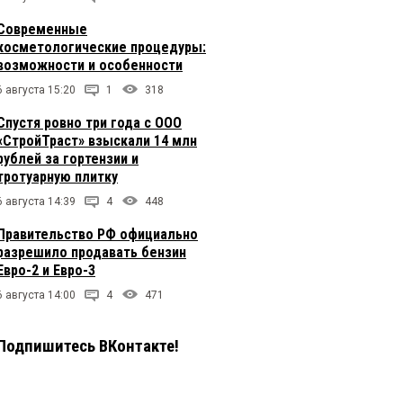
Современные
косметологические процедуры:
возможности и особенности
6 августа 15:20
1
318
Спустя ровно три года с ООО
«СтройТраст» взыскали 14 млн
рублей за гортензии и
тротуарную плитку
6 августа 14:39
4
448
Правительство РФ официально
разрешило продавать бензин
Евро-2 и Евро-3
6 августа 14:00
4
471
Подпишитесь ВКонтакте!