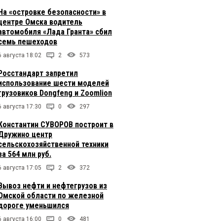
На «островке безопасности» в
центре Омска водитель
автомобиля «Лада Гранта» сбил
семь пешеходов
6 августа 18:02
2
573
Росстандарт запретил
использование шести моделей
грузовиков Dongfeng и Zoomlion
6 августа 17:30
0
297
Константин СУВОРОВ построит в
Дружино центр
сельскохозяйственной техники
за 564 млн руб.
6 августа 17:05
2
372
Вывоз нефти и нефтегрузов из
Омской области по железной
дороге уменьшился
6 августа 16:00
0
481