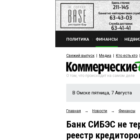
ПОЛИТИКА
ФИНАНСЫ
НЕДВИ
Свежий выпуск
Медиа
Кто есть кто
О том, что происходит на самом деле
В Омске пятница, 7 Августа
Главная
→
Новости
→
Финансы
Банк СИБЭС не те
реестр кредитор