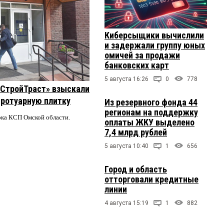
Киберсыщики вычислили
и задержали группу юных
омичей за продажи
банковских карт
5 августа 16:26
0
778
 «СтройТраст» взыскали
 тротуарную плитку
Из резервного фонда 44
регионам на поддержку
ерка КСП Омской области.
оплаты ЖКУ выделено
7,4 млрд рублей
5 августа 10:40
1
656
Город и область
отторговали кредитные
линии
4 августа 15:19
1
882